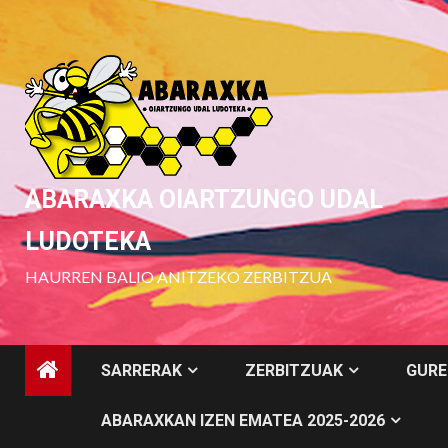
Skip
to
content
ABARAXKA OIARTZUNGO UDAL
LUDOTEKA
HAURREN BALIO ANITZEKO ZERBITZUA
SARRERAK
ZERBITZUAK
GURE
ABARAXKAN IZEN EMATEA 2025-2026