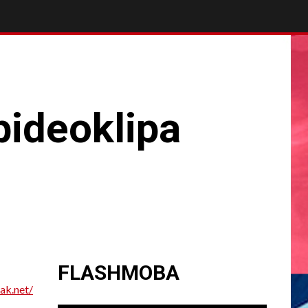
bideoklipa
FLASHMOBA
ak.net/