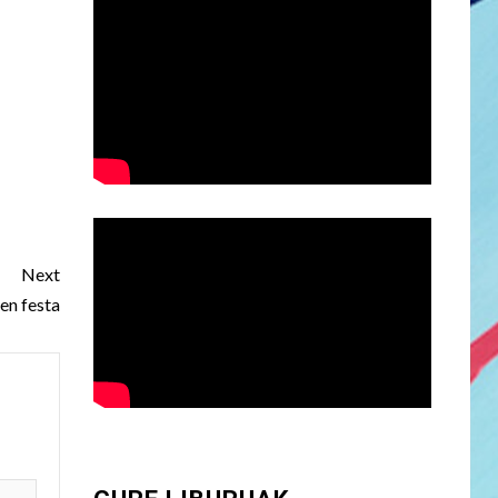
Next
en festa