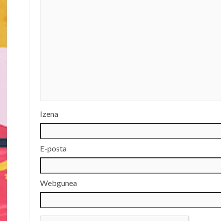
Izena
E-posta
Webgunea