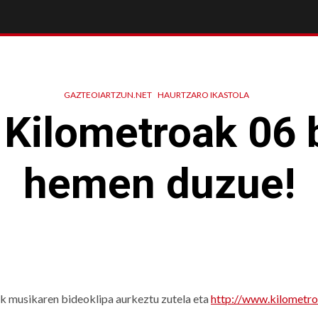
GAZTEOIARTZUN.NET
HAURTZARO IKASTOLA
Kilometroak 06 
hemen duzue!
ek musikaren bideoklipa aurkeztu zutela eta
http://www.kilometro