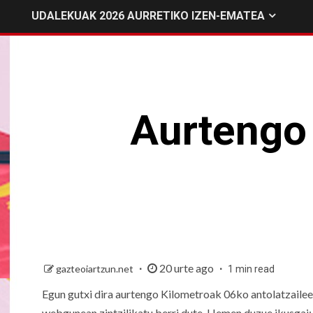
UDALEKUAK 2026 AURRETIKO IZEN-EMATEA
Aurtengo 
20 urte ago
gazteoiartzun.net
1 min read
Egun gutxi dira aurtengo Kilometroak 06ko antolatzaile
webgunean zintzilikatu berri dute. Hemen duzue ikusgai: