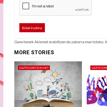
Gune honek Akismet erabiltzen du zaborra murrizteko.
I
MORE STORIES
GAZTEOIARTZUN.NET
GAZTEOIA