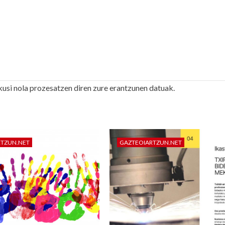
kusi nola prozesatzen diren zure erantzunen datuak.
RTZUN.NET
GAZTEOIARTZUN.NET