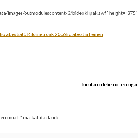
ata/images/outmodulescontent/3/bideoklipak.swf” height=”375″
ko abestia!!: Kilometroak 2006ko abestia hemen
Iurritaren lehen urte mugar
 eremuak
*
markatuta daude