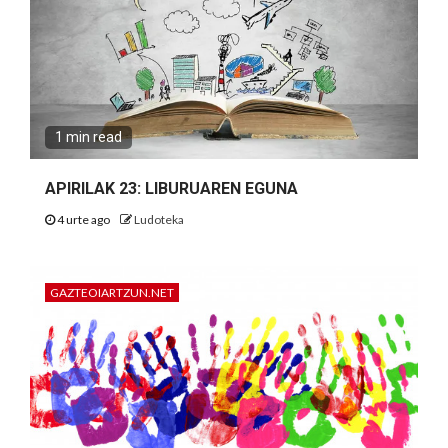
1 min read
APIRILAK 23: LIBURUAREN EGUNA
4 urte ago
Ludoteka
GAZTEOIARTZUN.NET