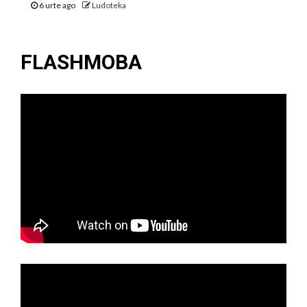
6 urte ago
Ludoteka
FLASHMOBA