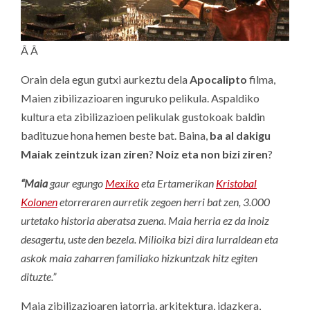
Â Â
Orain dela egun gutxi aurkeztu dela
Apocalipto
filma,
Maien zibilizazioaren inguruko pelikula. Aspaldiko
kultura eta zibilizazioen pelikulak gustokoak baldin
badituzue hona hemen beste bat. Baina,
ba al dakigu
Maiak zeintzuk izan ziren
?
Noiz eta non bizi ziren
?
“Maia
gaur egungo
Mexiko
eta Ertamerikan
Kristobal
Kolonen
etorreraren aurretik zegoen herri bat zen, 3.000
urtetako historia aberatsa zuena. Maia herria ez da inoiz
desagertu, uste den bezela. Milioika bizi dira lurraldean eta
askok maia zaharren familiako hizkuntzak hitz egiten
dituzte.”
Maia zibilizazioaren jatorria, arkitektura, idazkera,