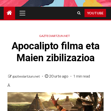
Primary
YOUTUBE
Menu
GAZTEOIARTZUN.NET
Apocalipto filma eta
Maien zibilizazioa
20 urte ago
gazteoiartzun.net
1 min read
Â