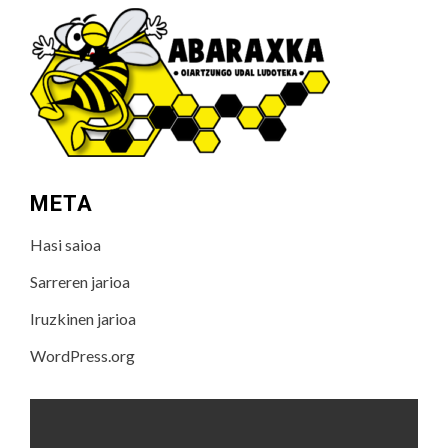
META
Hasi saioa
Sarreren jarioa
Iruzkinen jarioa
WordPress.org