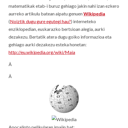
matematikak etab-i buruz gehiago jakin nahi izan ezkero
aurreko artikulu batean aipatu genuen
Wikipedia
(
Noiztik dugu gure egutegi hau?
) interneteko
enziklopedian, euskarazko bertsioan alegia, aurki
dezakezu. Bertatik atera dugu goiko informazioa eta
gehiago aurki dezakezu esteka honetan:
http://eu.wikipedia.org/wiki/Maia
Â
Â
Apocalipto pelikularen imajin bat: