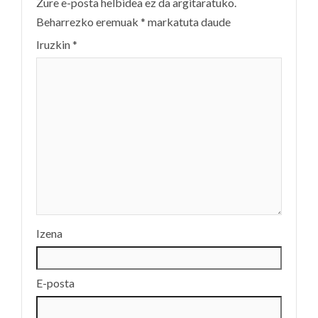
Zure e-posta helbidea ez da argitaratuko.
Beharrezko eremuak
*
markatuta daude
Iruzkin
*
Izena
E-posta