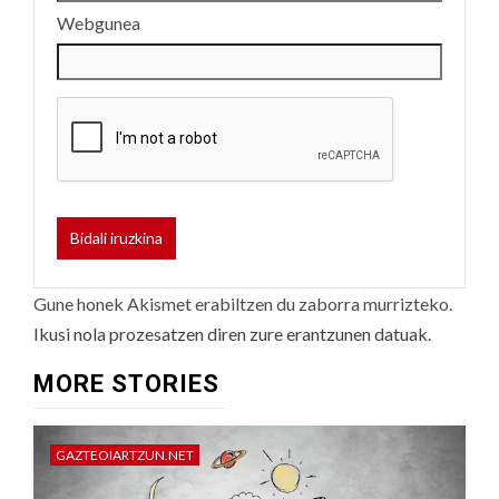
Webgunea
Gune honek Akismet erabiltzen du zaborra murrizteko.
Ikusi nola prozesatzen diren zure erantzunen datuak.
MORE STORIES
GAZTEOIARTZUN.NET