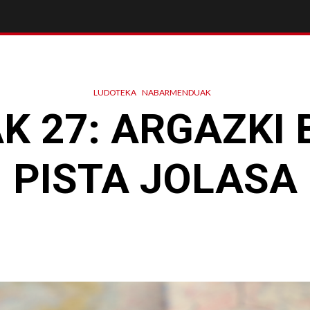
LUDOTEKA
NABARMENDUAK
AK 27: ARGAZKI 
PISTA JOLASA