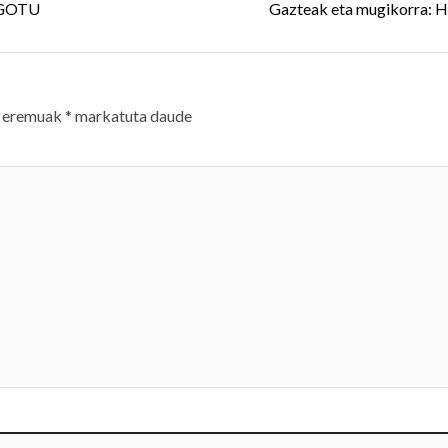
RGOTU
Gazteak eta mugikorra: Hi
 eremuak
*
markatuta daude