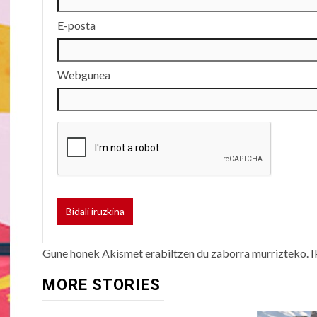
E-posta
Webgunea
Gune honek Akismet erabiltzen du zaborra murrizteko.
I
MORE STORIES