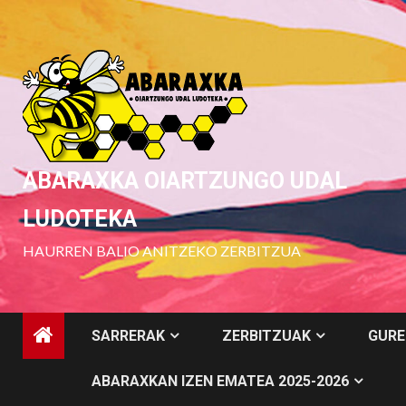
Skip
to
content
ABARAXKA OIARTZUNGO UDAL
LUDOTEKA
HAURREN BALIO ANITZEKO ZERBITZUA
SARRERAK
ZERBITZUAK
GURE
ABARAXKAN IZEN EMATEA 2025-2026