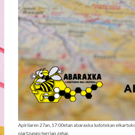
Apirilaren 27an, 17:00etan abaraxka ludotekan elkartuko 
oiartzungo herrian zehar.