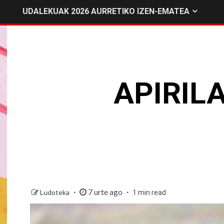
UDALEKUAK 2026 AURRETIKO IZEN-EMATEA
APIRIL
7 urte ago
Ludoteka
1 min read