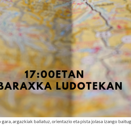
gara, argazkiak baliatuz, orientazio eta pista jolasa izango baitu