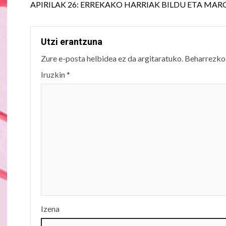
Reading
APIRILAK 26: ERREKAKO HARRIAK BILDU ETA MA
Utzi erantzuna
Zure e-posta helbidea ez da argitaratuko.
Beharrezko
Iruzkin
*
Izena