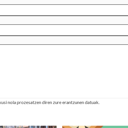
kusi nola prozesatzen diren zure erantzunen datuak.