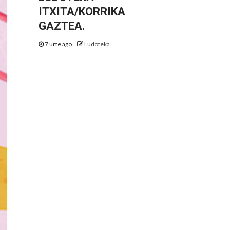
ITXITA/KORRIKA
GAZTEA.
7 urte ago
Ludoteka