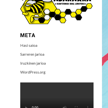
META
Hasi saioa
Sarreren jarioa
Iruzkinen jarioa
WordPress.org