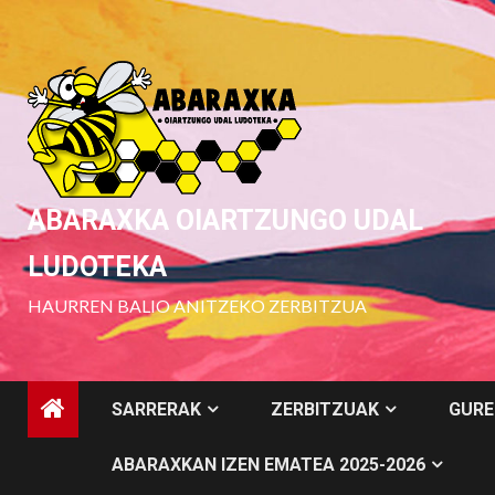
Skip
to
content
ABARAXKA OIARTZUNGO UDAL
LUDOTEKA
HAURREN BALIO ANITZEKO ZERBITZUA
SARRERAK
ZERBITZUAK
GURE
ABARAXKAN IZEN EMATEA 2025-2026