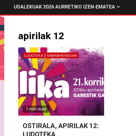
UDALEKUAK 2026 AURRETIKO IZEN-EMATEA
apirilak 12
LUDOTEKA
NABARMENDUAK
1 min read
OSTIRALA, APIRILAK 12:
LUDOTEKA