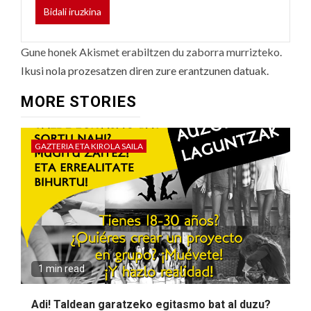
Gune honek Akismet erabiltzen du zaborra murrizteko.
Ikusi nola prozesatzen diren zure erantzunen datuak.
MORE STORIES
GAZTERIA ETA KIROLA SAILA
1 min read
Adi! Taldean garatzeko egitasmo bat al duzu?