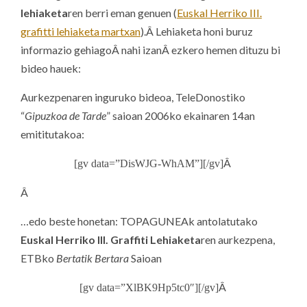
lehiaketa
ren berri eman genuen (
Euskal Herriko III.
grafitti lehiaketa martxan
).Â Lehiaketa honi buruz
informazio gehiagoÂ nahi izanÂ ezkero hemen dituzu bi
bideo hauek:
Aurkezpenaren inguruko bideoa, TeleDonostiko
“
Gipuzkoa de Tarde
” saioan 2006ko ekainaren 14an
emititutakoa:
Â
[gv data=”DisWJG-WhAM”][/gv]
Â
…edo beste honetan:
TOPAGUNEAk antolatutako
Euskal Herriko III. Graffiti Lehiaketa
ren aurkezpena,
ETBko
Bertatik Bertara
Saioan
Â
[gv data=”XlBK9Hp5tc0″][/gv]