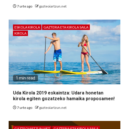
7 urte ago
gazteoiartzun.net
ESKOLA KIROLA
GAZTERIA ETA KIROLA SAILA
KIROLA
1 min read
Uda Kirola 2019 eskaintza: Udara honetan
kirola egiten gozatzeko hamaika proposamen!
7 urte ago
gazteoiartzun.net
GAZTEOIARTZUN.NET
GAZTERIA ETA KIROLA SAILA