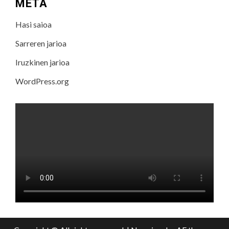
META
Hasi saioa
Sarreren jarioa
Iruzkinen jarioa
WordPress.org