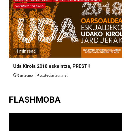
NABARMENDUAK
1 min read
Uda Kirola 2018 eskaintza, PREST!!
8 urte ago
gazteoiartzun.net
FLASHMOBA