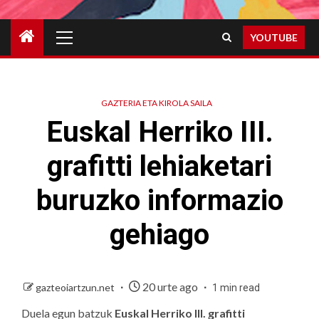
Primary
YOUTUBE
Menu
GAZTERIA ETA KIROLA SAILA
Euskal Herriko III.
grafitti lehiaketari
buruzko informazio
gehiago
20 urte ago
gazteoiartzun.net
1 min read
Duela egun batzuk
Euskal Herriko III. grafitti