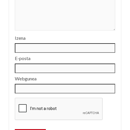
Izena
E-posta
Webgunea