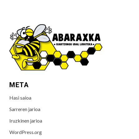
META
Hasi saioa
Sarreren jarioa
Iruzkinen jarioa
WordPress.org