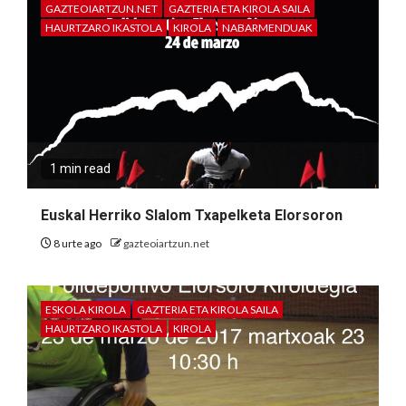
GAZTEOIARTZUN.NET
GAZTERIA ETA KIROLA SAILA
HAURTZARO IKASTOLA
KIROLA
NABARMENDUAK
1 min read
Euskal Herriko Slalom Txapelketa Elorsoron
8 urte ago
gazteoiartzun.net
ESKOLA KIROLA
GAZTERIA ETA KIROLA SAILA
HAURTZARO IKASTOLA
KIROLA