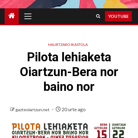
Primary
YOUTUBE
Menu
HAURTZARO IKASTOLA
Pilota lehiaketa
Oiartzun-Bera nor
baino nor
20 urte ago
gazteoiartzun.net