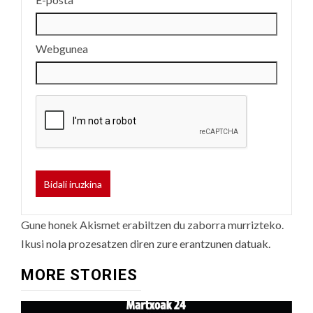
Webgunea
Gune honek Akismet erabiltzen du zaborra murrizteko.
Ikusi nola prozesatzen diren zure erantzunen datuak.
MORE STORIES