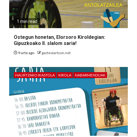
1 min read
Ostegun honetan, Elorsoro Kiroldegian:
Gipuzkoako II. slalom saria!
9 urte ago
gazteoiartzun.net
HAURTZARO IKASTOLA
KIROLA
NABARMENDUAK