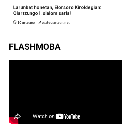
Larunbat honetan, Elorsoro Kiroldegian:
Oiartzungo I. slalom saria!
10 urte ago
gazteoiartzun.net
FLASHMOBA