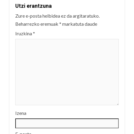
Utzi erantzuna
Zure e-posta helbidea ez da argitaratuko.
Beharrezko eremuak
*
markatuta daude
Iruzkina
*
Izena
E-posta