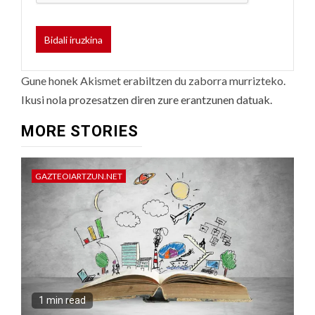
Gune honek Akismet erabiltzen du zaborra murrizteko.
Ikusi nola prozesatzen diren zure erantzunen datuak.
MORE STORIES
GAZTEOIARTZUN.NET
1 min read