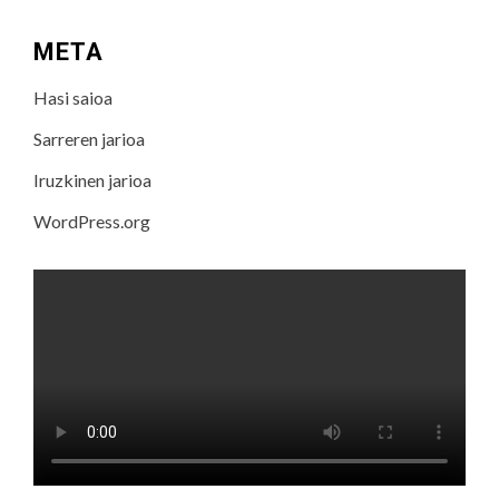
META
Hasi saioa
Sarreren jarioa
Iruzkinen jarioa
WordPress.org