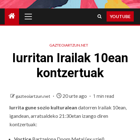
Primary
YOUTUBE
Menu
GAZTEOIARTZUN.NET
Iurritan Irailak 10ean
kontzertuak
20 urte ago
gazteoiartzun.net
1 min read
Iurrita gune sozio kulturalean
datorren Irailak 10ean,
igandean, arratsaldeko 21:30etan izango diren
kontzertuak:
Vortice
Bartzelona Doom Metal (ex uziel)