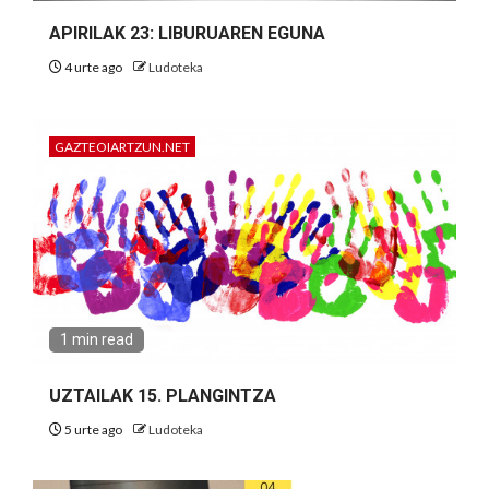
APIRILAK 23: LIBURUAREN EGUNA
4 urte ago
Ludoteka
GAZTEOIARTZUN.NET
1 min read
UZTAILAK 15. PLANGINTZA
5 urte ago
Ludoteka