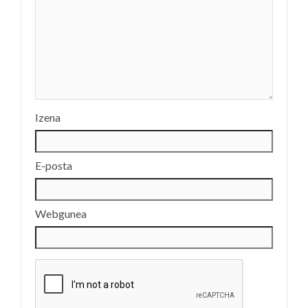
Izena
E-posta
Webgunea