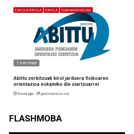
ESKOLA KIROLA
KIROLA
NABARMENDUAK
1 min read
Abittu zerbitzuak kirol jarduera fisikoaren
orientazioa eskainiko die oiartzuarrei
8 urte ago
gazteoiartzun.net
FLASHMOBA