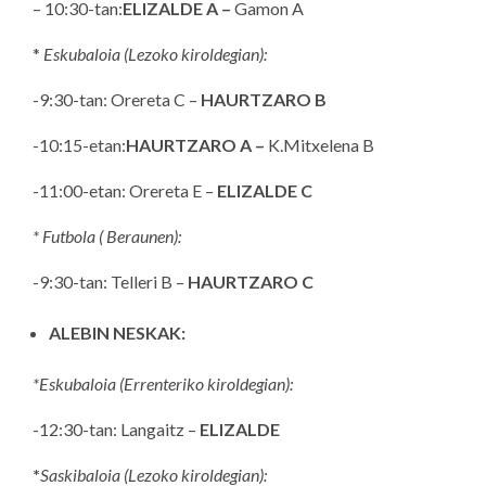
– 10:30-tan:
ELIZALDE A –
Gamon A
*
Eskubaloia (Lezoko kiroldegian):
-9:30-tan: Orereta C –
HAURTZARO B
-10:15-etan:
HAURTZARO A –
K.Mitxelena B
-11:00-etan: Orereta E –
ELIZALDE C
* Futbola ( Beraunen):
-9:30-tan: Telleri B –
HAURTZARO C
ALEBIN NESKAK:
*Eskubaloia (Errenteriko kiroldegian):
-12:30-tan: Langaitz –
ELIZALDE
*
Saskibaloia (Lezoko kiroldegian):