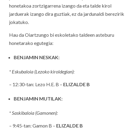
honetakoa zortzigarrena izango da eta talde kirol
jarduerak izango dira guztiak, ez da jardunaldi berezirik
jokatuko.
Hau da Oiartzungo bi eskoletako taldeen asteburu
honetarako egutegia:
BENJAMIN NESKAK:
* Eskubaloia (Lezoko kiroldegian):
– 12:30-tan: Lezo H.E. B –
ELIZALDE B
BENJAMIN MUTILAK:
* Saskibaloia (Gamonen):
–
9:45-tan: Gamon B –
ELIZALDE B