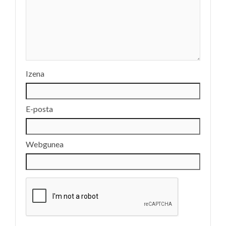
Izena
E-posta
Webgunea