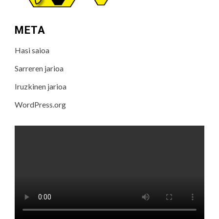
META
Hasi saioa
Sarreren jarioa
Iruzkinen jarioa
WordPress.org