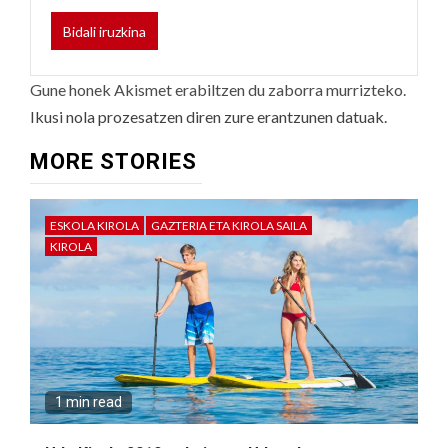
Gune honek Akismet erabiltzen du zaborra murrizteko.
Ikusi nola prozesatzen diren zure erantzunen datuak.
MORE STORIES
ESKOLA KIROLA
GAZTERIA ETA KIROLA SAILA
KIROLA
1 min read