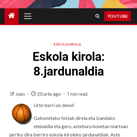
Primary
YOUTUBE
Menu
ESKOLA KIROLA
Eskola kirola:
8.jardunaldia
20 urte ago
Jokin
1 min read
Urte berri on denei!
Gabonetako festak direla eta izandako
etenaldia eta gero, asteburu honetan martxan
jarriko dira berriro eskola kiroleko jardunaldiak. Aste