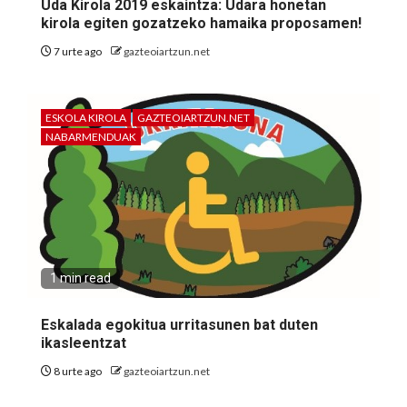
Uda Kirola 2019 eskaintza: Udara honetan
kirola egiten gozatzeko hamaika proposamen!
7 urte ago
gazteoiartzun.net
ESKOLA KIROLA
GAZTEOIARTZUN.NET
NABARMENDUAK
1 min read
Eskalada egokitua urritasunen bat duten
ikasleentzat
8 urte ago
gazteoiartzun.net