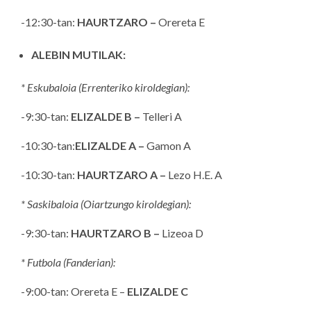
-12:30-tan:
HAURTZARO –
Orereta E
ALEBIN MUTILAK:
* Eskubaloia (Errenteriko kiroldegian):
-9:30-tan:
ELIZALDE B –
Telleri A
-10:30-tan:
ELIZALDE A –
Gamon A
-10:30-tan:
HAURTZARO A –
Lezo H.E. A
* Saskibaloia (Oiartzungo kiroldegian):
-9:30-tan:
HAURTZARO B –
Lizeoa D
* Futbola (Fanderian):
-9:00-tan: Orereta E –
ELIZALDE C