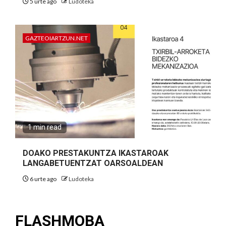
5 urte ago
Ludoteka
GAZTEOIARTZUN.NET
1 min read
DOAKO PRESTAKUNTZA IKASTAROAK
LANGABETUENTZAT OARSOALDEAN
6 urte ago
Ludoteka
FLASHMOBA