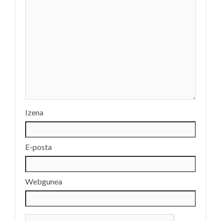
Izena
E-posta
Webgunea