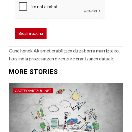
Gune honek Akismet erabiltzen du zaborra murrizteko.
Ikusi nola prozesatzen diren zure erantzunen datuak.
MORE STORIES
GAZTEOIARTZUN.NET