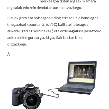
merkeagoa duten argazki kamera
digitalak edozein dendatan aurki ditzazkegu.
Hauek gero eta hobeagoak dira; erresoluzio handiagoa
(megapixel kopurua: 5, 6, 7â€¦ kalitate hobeagoa);
aukera ugari ezberdinakâ€¦ eta ordenagailura pasatzeko
aukerarekin gure argazki guztiak bertan bildu
ditzazkegu.
Â