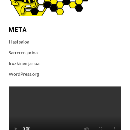
META
Hasi saioa
Sarreren jarioa
Iruzkinen jarioa
WordPress.org