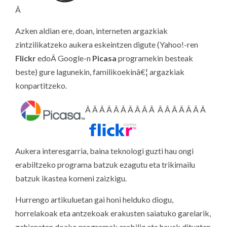
Â
Azken aldian ere, doan, interneten argazkiak
zintzilikatzeko aukera eskeintzen digute (Yahoo!-ren
Flickr
edoÂ Google-n
Picasa
programekin besteak
beste) gure lagunekin, familikoekinâ€¦ argazkiak
konpartitzeko.
Â Â Â Â Â Â Â Â Â Â Â Â Â Â Â Â Â
Aukera interesgarria, baina teknologi guzti hau ongi
erabiltzeko programa batzuk ezagutu eta trikimailu
batzuk ikastea komeni zaizkigu.
Hurrengo artikuluetan gai honi helduko diogu,
horrelakoak eta antzekoak erakusten saiatuko garelarik,
gehienetan doako programak erabiliz eta hauek dituzten