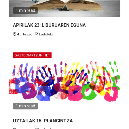
1 min read
APIRILAK 23: LIBURUAREN EGUNA
4 urte ago
Ludoteka
GAZTEOIARTZUN.NET
1 min read
UZTAILAK 15. PLANGINTZA