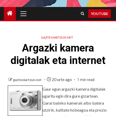
Primary
YOUTUBE
Menu
GAZTEOIARTZUN.NET
Argazki kamera
digitalak eta internet
20 urte ago
gazteoiartzun.net
1 min read
Gaur egun argazki kamera digitalak
ugaritu egin dira gure gizartean.
Garai bateko kamerak albo batera
utzirik, kalitate hobeagoa eta prezio