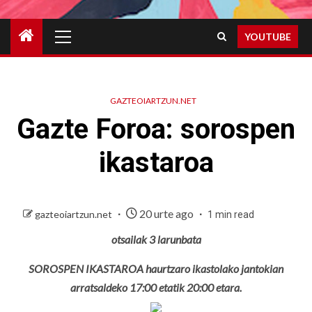
Primary
YOUTUBE
Menu
GAZTEOIARTZUN.NET
Gazte Foroa: sorospen
ikastaroa
20 urte ago
gazteoiartzun.net
1 min read
otsailak 3 larunbata
SOROSPEN IKASTAROA
haurtzaro ikastolako jantokian
arratsaldeko 17:00 etatik 20:00 etara.