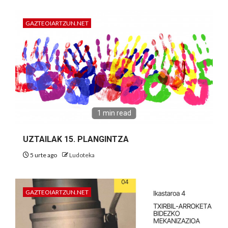
GAZTEOIARTZUN.NET
1 min read
UZTAILAK 15. PLANGINTZA
5 urte ago
Ludoteka
GAZTEOIARTZUN.NET