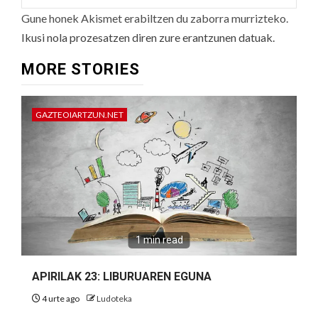
Gune honek Akismet erabiltzen du zaborra murrizteko.
Ikusi nola prozesatzen diren zure erantzunen datuak.
MORE STORIES
GAZTEOIARTZUN.NET
1 min read
APIRILAK 23: LIBURUAREN EGUNA
4 urte ago
Ludoteka