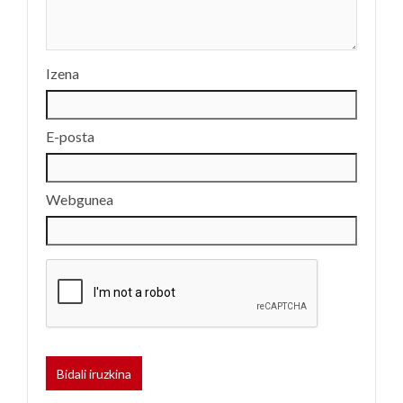
Izena
E-posta
Webgunea