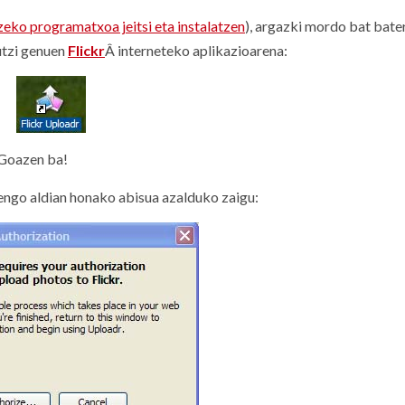
zeko programatxoa jeitsi eta instalatzen
), argazki mordo bat bate
utzi genuen
Flickr
Â interneteko aplikazioarena:
 Goazen ba!
engo aldian honako abisua azalduko zaigu: