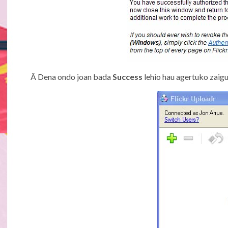
Â Dena ondo joan bada
Success
lehio hau agertuko zaig