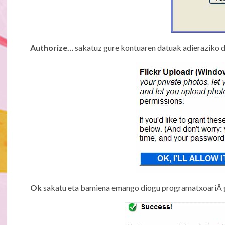
Authorize…
sakatuz gure kontuaren datuak adieraziko 
Ok
sakatu eta bamiena emango diogu programatxoariÂ gu