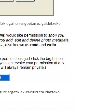
dizkiogu hurrengoetan ez galdetzeko
re argazkiak irakurri eta idazteko.