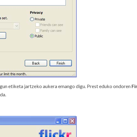
egun etiketa jartzeko aukera emango digu. Prest eduko ondoren
Fi
da.