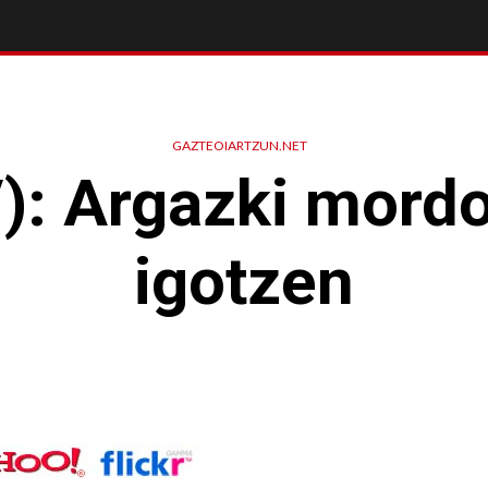
GAZTEOIARTZUN.NET
V): Argazki mord
igotzen