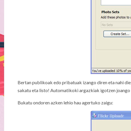
Bertan publikoak edo pribatuak izango diren eta nahi di
sakatu eta listo! Automatikoki argazkiak igotzen joango 
Bukatu ondoren azken lehio hau agertuko zaigu: