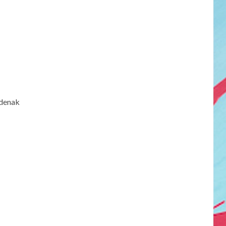
 denak