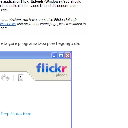
u eta gure programatxoa prest egongo da.