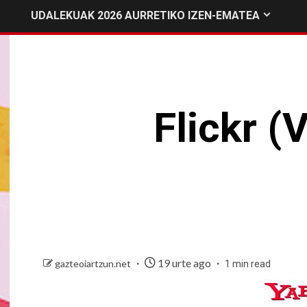
UDALEKUAK 2026 AURRETIKO IZEN-EMATEA
Flickr (
19 urte ago
gazteoiartzun.net
1 min read