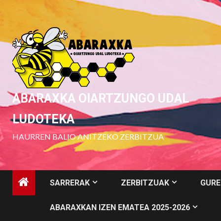
Skip
to
content
ABARAXKA OIARTZUNGO UDAL
LUDOTEKA
HAURREN BALIO ANITZEKO ZERBITZUA
SARRERAK
ZERBITZUAK
GURE
ABARAXKAN IZEN EMATEA 2025-2026