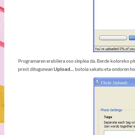
Programaren erabilera oso sinplea da. Berde koloreko pl
prest ditugunean
Upload…
botoia sakatu eta ondoren ho