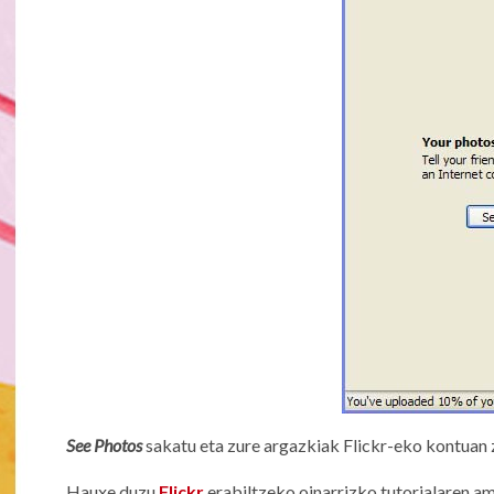
See Photos
sakatu eta zure argazkiak Flickr-eko kontuan z
Hauxe duzu
Flickr
erabiltzeko oinarrizko tutorialaren a