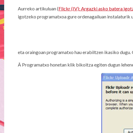
Aurreko artikuluan (
Flickr (IV): Argazki asko batera igot
igotzeko programatxoa gure ordenagailuan instalaturik 
eta oraingoan programatxo hau erabiltzen ikasiko dugu.
Â Programatxo honetan klik bikoitza egiten dugun lehen