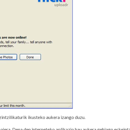
intzilikaturik ikusteko aukera izango duzu.
maiera. Dena den interneteko aplikazio hau aukera gehiago eskeint