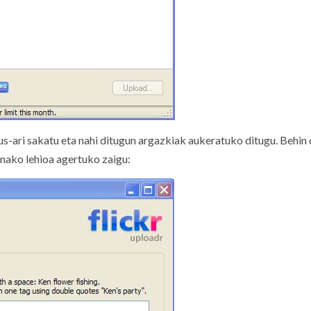
us-ari sakatu eta nahi ditugun argazkiak aukeratuko ditugu. Behin
nako lehioa agertuko zaigu: