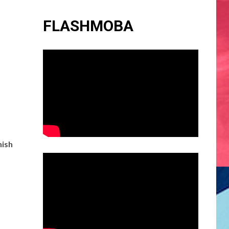
FLASHMOBA
nish