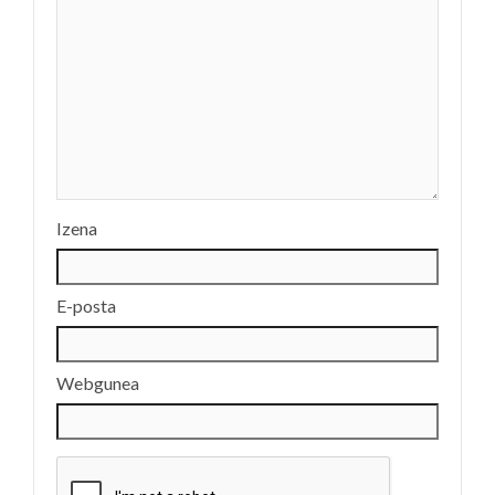
Izena
E-posta
Webgunea