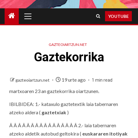
Primary
YOUTUBE
Menu
GAZTEOIARTZUN.NET
Gaztekorrika
19 urte ago
gazteoiartzun.net
1 min read
martxoaren 23 an gaztekorrika oiartzunen.
IBILBIDEA: 1.- kataxulo gaztetextik laia tabernaren
atzeko aldera (
gaztetxiak
)
Â Â Â Â Â Â Â Â Â Â Â Â Â Â Â Â 2.- laia tabernaren
atzeko aldetik autobud geltokira (
euskararen itotiyak