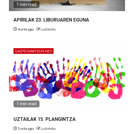
1 min read
APIRILAK 23: LIBURUAREN EGUNA
4 urte ago
Ludoteka
GAZTEOIARTZUN.NET
1 min read
UZTAILAK 15. PLANGINTZA
5 urte ago
Ludoteka