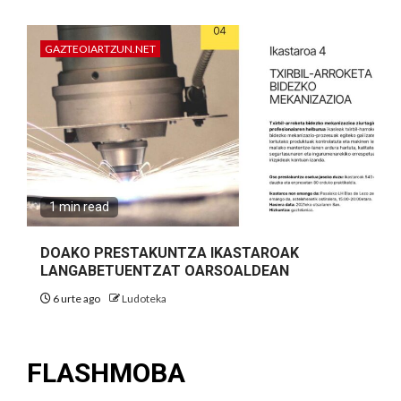
GAZTEOIARTZUN.NET
1 min read
DOAKO PRESTAKUNTZA IKASTAROAK
LANGABETUENTZAT OARSOALDEAN
6 urte ago
Ludoteka
FLASHMOBA