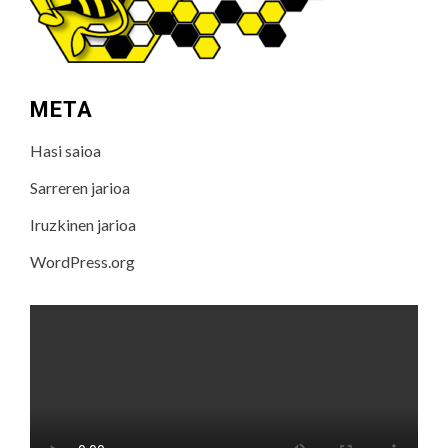
META
Hasi saioa
Sarreren jarioa
Iruzkinen jarioa
WordPress.org