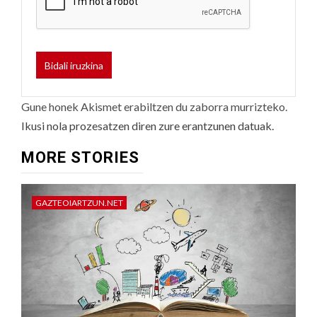
Gune honek Akismet erabiltzen du zaborra murrizteko.
Ikusi nola prozesatzen diren zure erantzunen datuak.
MORE STORIES
GAZTEOIARTZUN.NET