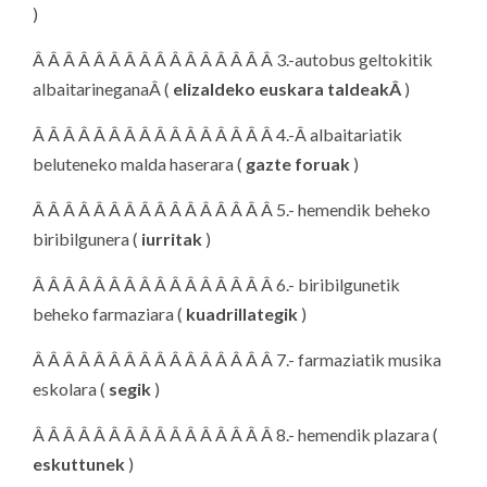
)
Â Â Â Â Â Â Â Â Â Â Â Â Â Â Â Â 3.-autobus geltokitik
albaitarineganaÂ (
elizaldeko euskara
taldeakÂ
)
Â Â Â Â Â Â Â Â Â Â Â Â Â Â Â Â 4.-Â albaitariatik
beluteneko malda haserara (
gazte foruak
)
Â Â Â Â Â Â Â Â Â Â Â Â Â Â Â Â 5.- hemendik beheko
biribilgunera (
iurritak
)
Â Â Â Â Â Â Â Â Â Â Â Â Â Â Â Â 6.- biribilgunetik
beheko farmaziara (
kuadrillategik
)
Â Â Â Â Â Â Â Â Â Â Â Â Â Â Â Â 7.- farmaziatik musika
eskolara (
segik
)
Â Â Â Â Â Â Â Â Â Â Â Â Â Â Â Â 8.- hemendik plazara (
eskuttunek
)