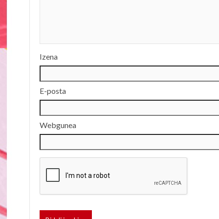
Izena
E-posta
Webgunea