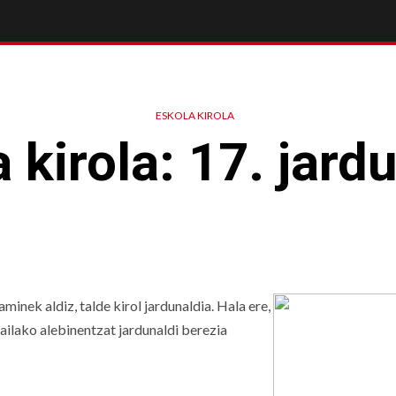
ESKOLA KIROLA
 kirola: 17. jard
inek aldiz, talde kirol jardunaldia. Hala ere,
ilako alebinentzat jardunaldi berezia