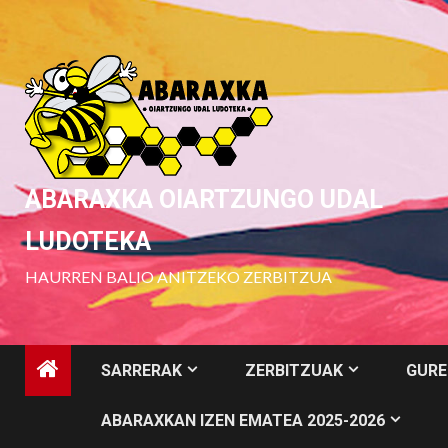
Skip
to
content
ABARAXKA OIARTZUNGO UDAL
LUDOTEKA
HAURREN BALIO ANITZEKO ZERBITZUA
SARRERAK
ZERBITZUAK
GURE
ABARAXKAN IZEN EMATEA 2025-2026