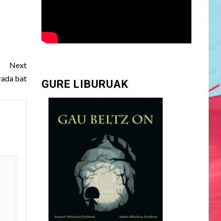
Next
rada bat
GURE LIBURUAK