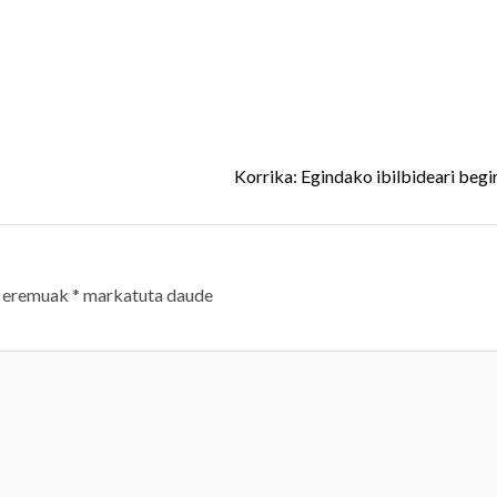
Korrika: Egindako ibilbideari begi
 eremuak
*
markatuta daude