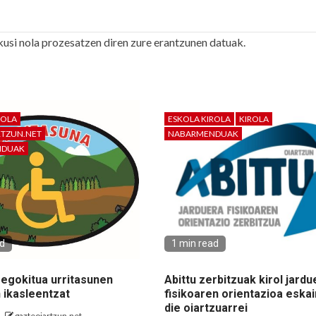
kusi nola prozesatzen diren zure erantzunen datuak.
ROLA
ESKOLA KIROLA
KIROLA
RTZUN.NET
NABARMENDUAK
NDUAK
ad
1 min read
 egokitua urritasunen
Abittu zerbitzuak kirol jardu
 ikasleentzat
fisikoaren orientazioa eskai
die oiartzuarrei
gazteoiartzun.net