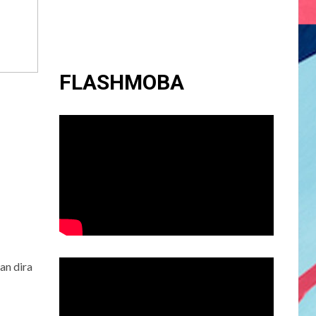
FLASHMOBA
an dira