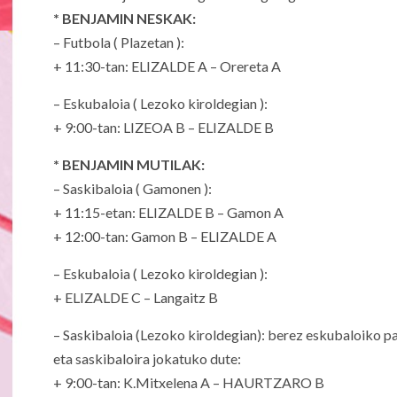
* BENJAMIN NESKAK:
– Futbola ( Plazetan ):
+ 11:30-tan: ELIZALDE A – Orereta A
– Eskubaloia ( Lezoko kiroldegian ):
+ 9:00-tan: LIZEOA B – ELIZALDE B
* BENJAMIN MUTILAK:
– Saskibaloia ( Gamonen ):
+ 11:15-etan: ELIZALDE B – Gamon A
+ 12:00-tan: Gamon B – ELIZALDE A
– Eskubaloia ( Lezoko kiroldegian ):
+ ELIZALDE C – Langaitz B
– Saskibaloia (Lezoko kiroldegian): berez eskubaloiko pa
eta saskibaloira jokatuko dute:
+ 9:00-tan: K.Mitxelena A – HAURTZARO B