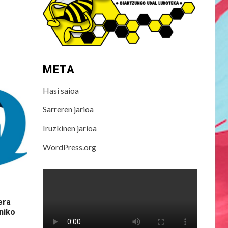
META
Hasi saioa
Sarreren jarioa
Iruzkinen jarioa
WordPress.org
era
niko