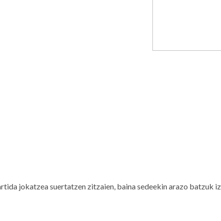
rtida jokatzea suertatzen zitzaien, baina sedeekin arazo batzuk iz