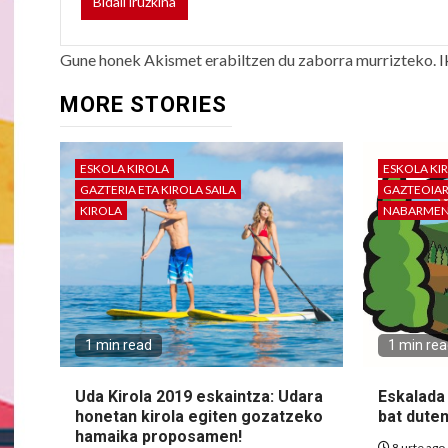
Gune honek Akismet erabiltzen du zaborra murrizteko.
I
MORE STORIES
ESKOLA KIROLA
ESKOLA KI
GAZTERIA ETA KIROLA SAILA
GAZTEOIA
KIROLA
NABARME
1 min read
1 min re
Uda Kirola 2019 eskaintza: Udara
Eskalada
honetan kirola egiten gozatzeko
bat duten
hamaika proposamen!
8 urte ago