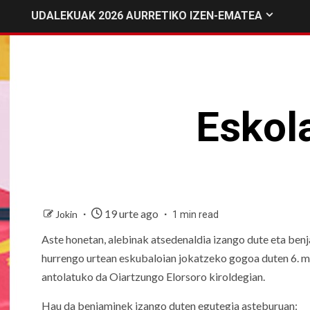
UDALEKUAK 2026 AURRETIKO IZEN-EMATEA
Eskola
19 urte ago
Jokin
1 min read
Aste honetan, alebinak atsedenaldia izango dute eta benjam
hurrengo urtean eskubaloian jokatzeko gogoa duten 6. ma
antolatuko da Oiartzungo Elorsoro kiroldegian.
Hau da benjaminek izango duten egutegia asteburuan: