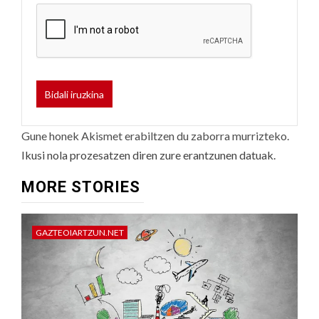
Gune honek Akismet erabiltzen du zaborra murrizteko.
Ikusi nola prozesatzen diren zure erantzunen datuak.
MORE STORIES
GAZTEOIARTZUN.NET