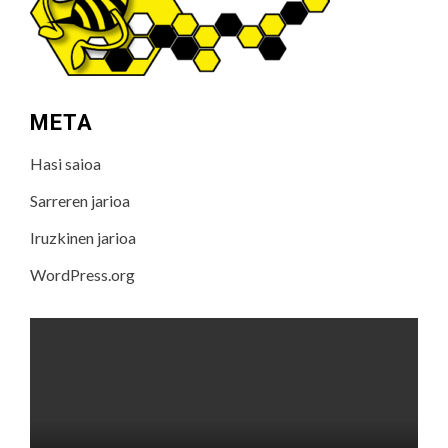
META
Hasi saioa
Sarreren jarioa
Iruzkinen jarioa
WordPress.org