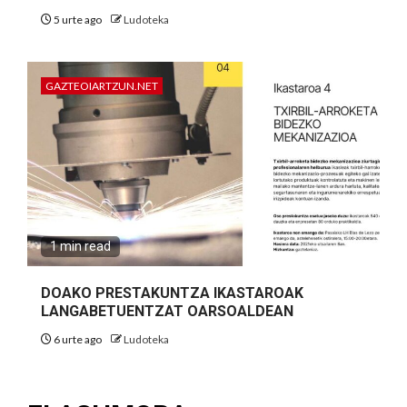
5 urte ago
Ludoteka
GAZTEOIARTZUN.NET
1 min read
DOAKO PRESTAKUNTZA IKASTAROAK
LANGABETUENTZAT OARSOALDEAN
6 urte ago
Ludoteka