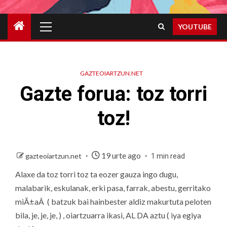
Primary
YOUTUBE
Menu
GAZTEOIARTZUN.NET
Gazte forua: toz torri
toz!
19 urte ago
gazteoiartzun.net
1 min read
Alaxe da toz torri toz ta eozer gauza ingo dugu,
malabarik, eskulanak, erki pasa, farrak, abestu, gerritako
miÃ±aÂ ( batzuk bai hainbester aldiz makurtuta peloten
bila, je, je, je, ) , oiartzuarra ikasi, AL DA aztu ( iya egiya