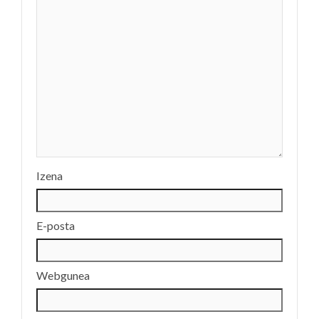
Izena
E-posta
Webgunea