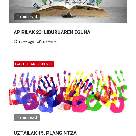
1 min read
APIRILAK 23: LIBURUAREN EGUNA
4 urte ago
Ludoteka
GAZTEOIARTZUN.NET
1 min read
UZTAILAK 15. PLANGINTZA