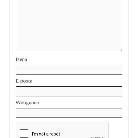
Izena
E-posta
Webgunea