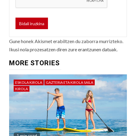
Gune honek Akismet erabiltzen du zaborra murrizteko.
Ikusi nola prozesatzen diren zure erantzunen datuak.
MORE STORIES
ESKOLA KIROLA
GAZTERIA ETA KIROLA SAILA
KIROLA