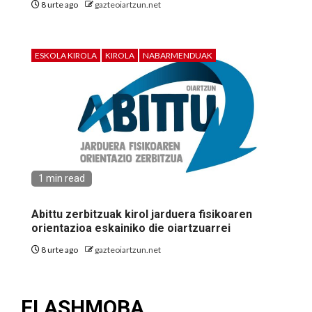
8 urte ago
gazteoiartzun.net
ESKOLA KIROLA
KIROLA
NABARMENDUAK
1 min read
Abittu zerbitzuak kirol jarduera fisikoaren
orientazioa eskainiko die oiartzuarrei
8 urte ago
gazteoiartzun.net
FLASHMOBA