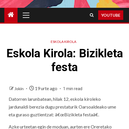
Primary
YOUTUBE
Menu
ESKOLA KIROLA
Eskola Kirola: Bizikleta
festa
19 urte ago
Jokin
1 min read
Datorren larunbatean, hilak 12, eskola kiroleko
jardunaldi berezia dugu prestaturik Oarsoaldeako ume
eta guraso guztientzat: â€œBizikleta festaâ€.
Azke urteetan egin de moduan, aurten ere Oreretako