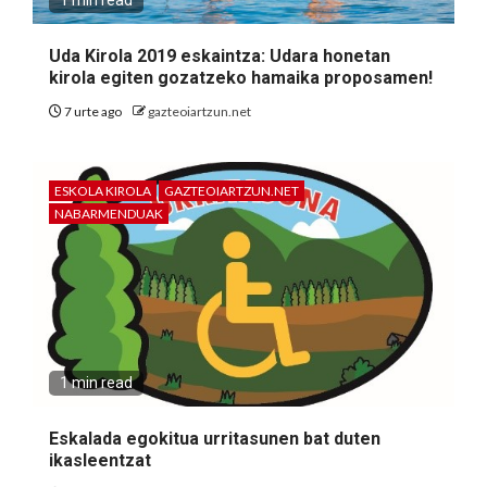
1 min read
Uda Kirola 2019 eskaintza: Udara honetan
kirola egiten gozatzeko hamaika proposamen!
7 urte ago
gazteoiartzun.net
ESKOLA KIROLA
GAZTEOIARTZUN.NET
NABARMENDUAK
1 min read
Eskalada egokitua urritasunen bat duten
ikasleentzat