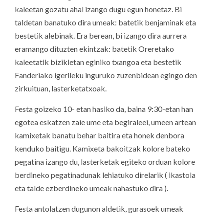
kaleetan gozatu ahal izango dugu egun honetaz. Bi
taldetan banatuko dira umeak: batetik benjaminak eta
bestetik alebinak. Era berean, bi izango dira aurrera
eramango dituzten ekintzak: batetik Oreretako
kaleetatik bizikletan eginiko txangoa eta bestetik
Fanderiako igerileku inguruko zuzenbidean egingo den
zirkuituan, lasterketatxoak.
Festa goizeko 10- etan hasiko da, baina 9:30-etan han
egotea eskatzen zaie ume eta begiraleei, umeen artean
kamixetak banatu behar baitira eta honek denbora
kenduko baitigu. Kamixeta bakoitzak kolore bateko
pegatina izango du, lasterketak egiteko orduan kolore
berdineko pegatinadunak lehiatuko direlarik ( ikastola
eta talde ezberdineko umeak nahastuko dira ).
Festa antolatzen dugunon aldetik, gurasoek umeak