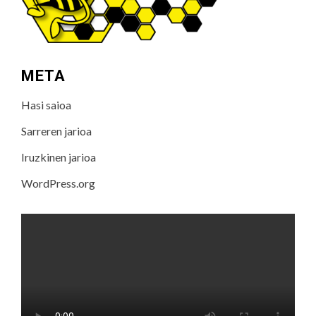
META
Hasi saioa
Sarreren jarioa
Iruzkinen jarioa
WordPress.org