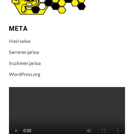
META
Hasi saioa
Sarreren jarioa
Iruzkinen jarioa
WordPress.org