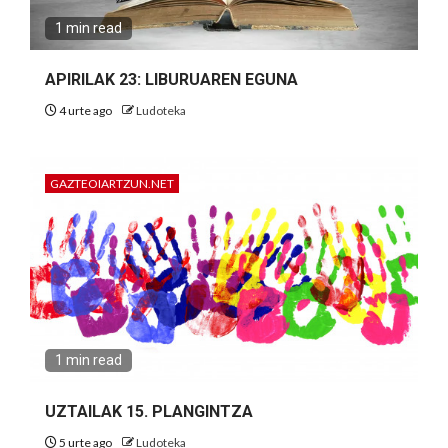
1 min read
APIRILAK 23: LIBURUAREN EGUNA
4 urte ago
Ludoteka
GAZTEOIARTZUN.NET
1 min read
UZTAILAK 15. PLANGINTZA
5 urte ago
Ludoteka