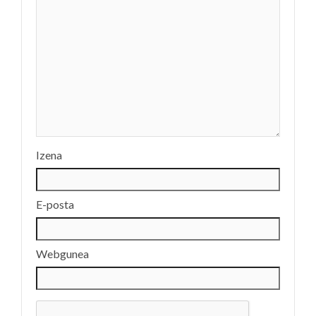
Izena
E-posta
Webgunea