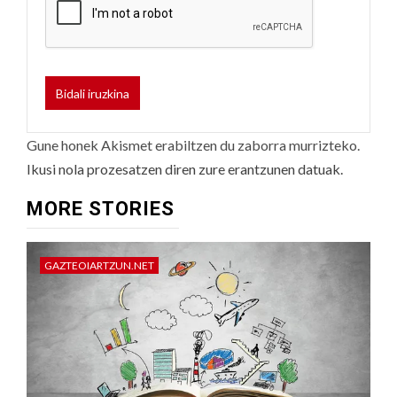
Gune honek Akismet erabiltzen du zaborra murrizteko.
Ikusi nola prozesatzen diren zure erantzunen datuak.
MORE STORIES
GAZTEOIARTZUN.NET