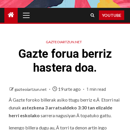
Primary
YOUTUBE
Menu
GAZTEOIARTZUN.NET
Gazte forua berriz
hastera doa.
19 urte ago
gazteoiartzun.net
1 min read
Â Gazte foroko billerak asiko ttugu berriz e.Â Etorri nai
dunak
astezkena 3 arratsaldeko
3:30 tan elizalde
herri eskolako
sarrera nagusiyan Â topatuko gattu.
lenengo billera dugu au, Â torri ta denon artin ingo