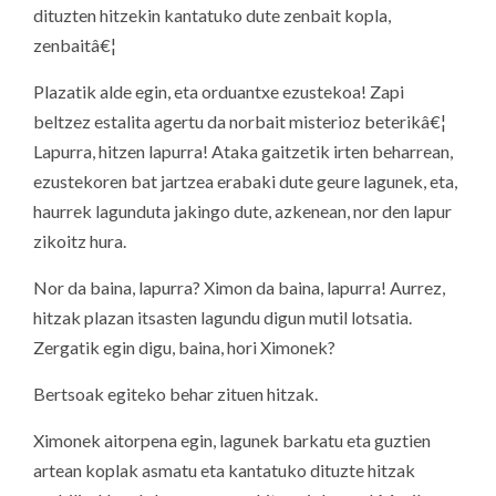
dituzten hitzekin kantatuko dute zenbait kopla,
zenbaitâ€¦
Plazatik alde egin, eta orduantxe ezustekoa! Zapi
beltzez estalita agertu da norbait misterioz beterikâ€¦
Lapurra, hitzen lapurra! Ataka gaitzetik irten beharrean,
ezustekoren bat jartzea erabaki dute geure lagunek, eta,
haurrek lagunduta jakingo dute, azkenean, nor den lapur
zikoitz hura.
Nor da baina, lapurra? Ximon da baina, lapurra! Aurrez,
hitzak plazan itsasten lagundu digun mutil lotsatia.
Zergatik egin digu, baina, hori Ximonek?
Bertsoak egiteko behar zituen hitzak.
Ximonek aitorpena egin, lagunek barkatu eta guztien
artean koplak asmatu eta kantatuko dituzte hitzak