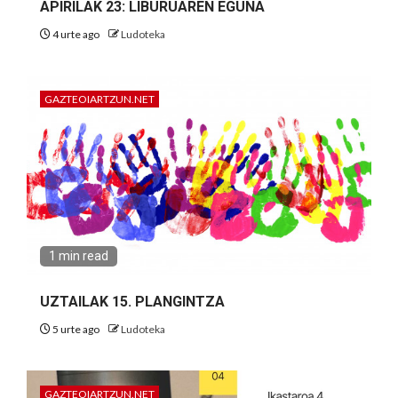
APIRILAK 23: LIBURUAREN EGUNA
4 urte ago
Ludoteka
GAZTEOIARTZUN.NET
1 min read
UZTAILAK 15. PLANGINTZA
5 urte ago
Ludoteka
GAZTEOIARTZUN.NET