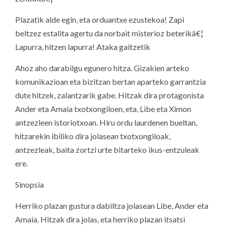
Plazatik alde egin, eta orduantxe ezustekoa! Zapi
beltzez estalita agertu da norbait misterioz beterikâ€¦
Lapurra, hitzen lapurra! Ataka gaitzetik
Ahoz aho darabilgu egunero hitza. Gizakien arteko
komunikazioan eta bizitzan bertan aparteko garrantzia
dute hitzek, zalantzarik gabe. Hitzak dira protagonista
Ander eta Amaia txotxongiloen, eta, Libe eta Ximon
antzezleen istoriotxoan. Hiru ordu laurdenen bueltan,
hitzarekin ibiliko dira jolasean txotxongiloak,
antzezleak, baita zortzi urte bitarteko ikus-entzuleak
ere.
Sinopsia
Herriko plazan gustura dabiltza jolasean Libe, Ander eta
Amaia. Hitzak dira jolas, eta herriko plazan itsatsi