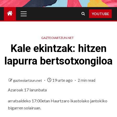
Primary
YOUTUBE
Menu
GAZTEOIARTZUN.NET
Kale ekintzak: hitzen
lapurra bertsotxongiloa
19 urte ago
gazteoiartzun.net
2 min read
Azaroak 17 larunbata
arratsaldeko 17:00etan Haurtzaro ikastolako jantokiko
bigarren solairuan.