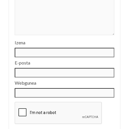
Izena
E-posta
Webgunea