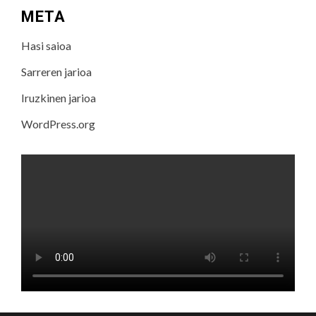
META
Hasi saioa
Sarreren jarioa
Iruzkinen jarioa
WordPress.org