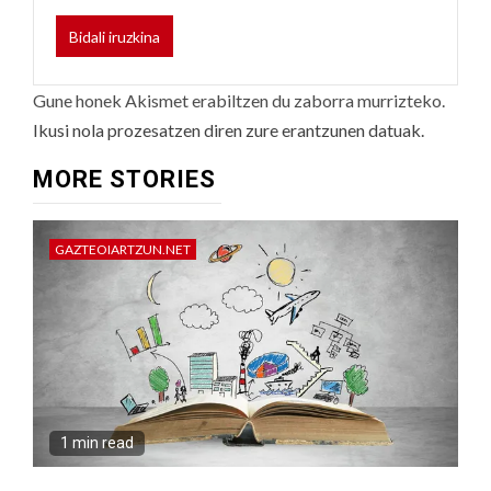
Gune honek Akismet erabiltzen du zaborra murrizteko.
Ikusi nola prozesatzen diren zure erantzunen datuak.
MORE STORIES
GAZTEOIARTZUN.NET
1 min read