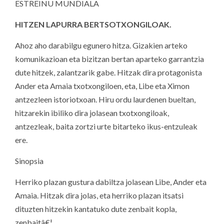
ESTREINU MUNDIALA
HITZEN LAPURRA BERTSOTXONGILOAK.
Ahoz aho darabilgu egunero hitza. Gizakien arteko
komunikazioan eta bizitzan bertan aparteko garrantzia
dute hitzek, zalantzarik gabe. Hitzak dira protagonista
Ander eta Amaia txotxongiloen, eta, Libe eta Ximon
antzezleen istoriotxoan. Hiru ordu laurdenen bueltan,
hitzarekin ibiliko dira jolasean txotxongiloak,
antzezleak, baita zortzi urte bitarteko ikus-entzuleak
ere.
Sinopsia
Herriko plazan gustura dabiltza jolasean Libe, Ander eta
Amaia. Hitzak dira jolas, eta herriko plazan itsatsi
dituzten hitzekin kantatuko dute zenbait kopla,
zenbaitâ€¦