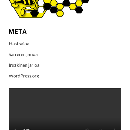
META
Hasi saioa
Sarreren jarioa
Iruzkinen jarioa
WordPress.org