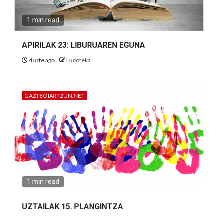
1 min read
APIRILAK 23: LIBURUAREN EGUNA
4 urte ago
Ludoteka
GAZTEOIARTZUN.NET
1 min read
UZTAILAK 15. PLANGINTZA