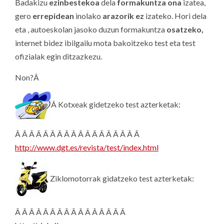
Badakizu
ezinbestekoa
dela
formakuntza ona
izatea,
gero
errepidean
inolako
arazorik ez
izateko. Hori dela
eta , autoeskolan jasoko duzun formakuntza
osatzeko,
internet bidez ibilgailu mota bakoitzeko test eta test
ofizialak egin ditzazkezu.
Non?Â
Â Kotxeak gidetzeko test azterketak:
Â Â Â Â Â Â Â Â Â Â Â Â Â Â Â Â Â Â
http://www.dgt.es/revista/test/index.html
Ziklomotorrak gidatzeko test azterketak:
Â Â Â Â Â Â Â Â Â Â Â Â Â Â Â Â