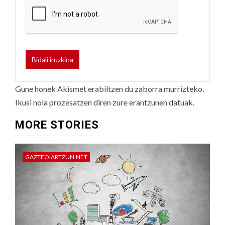
Gune honek Akismet erabiltzen du zaborra murrizteko.
Ikusi nola prozesatzen diren zure erantzunen datuak.
MORE STORIES
GAZTEOIARTZUN.NET