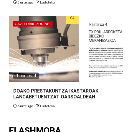
5 urte ago
Ludoteka
GAZTEOIARTZUN.NET
1 min read
DOAKO PRESTAKUNTZA IKASTAROAK
LANGABETUENTZAT OARSOALDEAN
6 urte ago
Ludoteka
FLASHMOBA