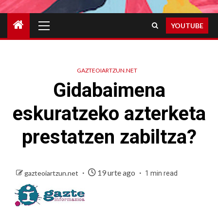
Primary
YOUTUBE
Menu
GAZTEOIARTZUN.NET
Gidabaimena
eskuratzeko azterketa
prestatzen zabiltza?
19 urte ago
gazteoiartzun.net
1 min read