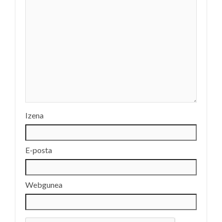
Izena
E-posta
Webgunea