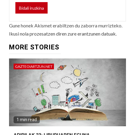
Gune honek Akismet erabiltzen du zaborra murrizteko.
Ikusi nola prozesatzen diren zure erantzunen datuak.
MORE STORIES
GAZTEOIARTZUN.NET
1 min read