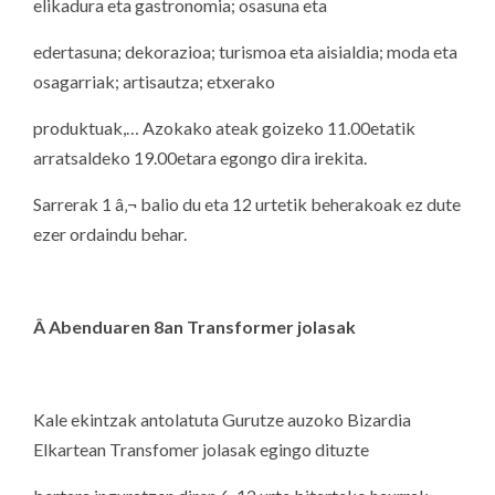
elikadura eta gastronomia; osasuna eta
edertasuna; dekorazioa; turismoa eta aisialdia; moda eta
osagarriak; artisautza; etxerako
produktuak,… Azokako ateak goizeko 11.00etatik
arratsaldeko 19.00etara egongo dira irekita.
Sarrerak 1 â‚¬ balio du eta 12 urtetik beherakoak ez dute
ezer ordaindu behar.
Â Abenduaren 8an Transformer jolasak
Kale ekintzak antolatuta Gurutze auzoko Bizardia
Elkartean Transfomer jolasak egingo dituzte