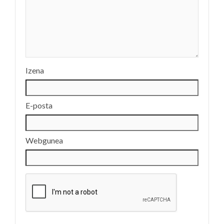
Izena
E-posta
Webgunea