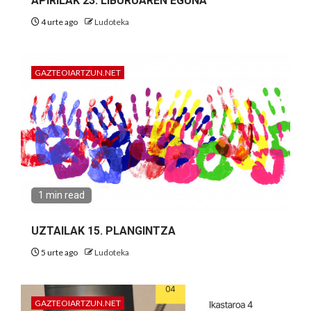
APIRILAK 23: LIBURUAREN EGUNA
4 urte ago
Ludoteka
GAZTEOIARTZUN.NET
1 min read
UZTAILAK 15. PLANGINTZA
5 urte ago
Ludoteka
GAZTEOIARTZUN.NET