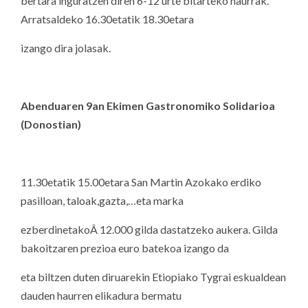
bertara inguratzen diren 6-12 urte bitarteko haurrak.
Arratsaldeko 16.30etatik 18.30etara
izango dira jolasak.
Abenduaren 9an Ekimen Gastronomiko Solidarioa
(Donostian)
11.30etatik 15.00etara San Martin Azokako erdiko
pasilloan, taloak,gazta,…eta marka
ezberdinetakoÂ 12.000 gilda dastatzeko aukera. Gilda
bakoitzaren prezioa euro batekoa izango da
eta biltzen duten diruarekin Etiopiako Tygrai eskualdean
dauden haurren elikadura bermatu