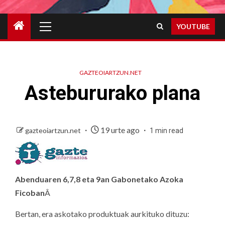
Primary
YOUTUBE
Menu
GAZTEOIARTZUN.NET
Astebururako plana
19 urte ago
gazteoiartzun.net
1 min read
Abenduaren 6,7,8 eta 9an Gabonetako Azoka
Ficoban
Â
Bertan, era askotako produktuak aurkituko dituzu: