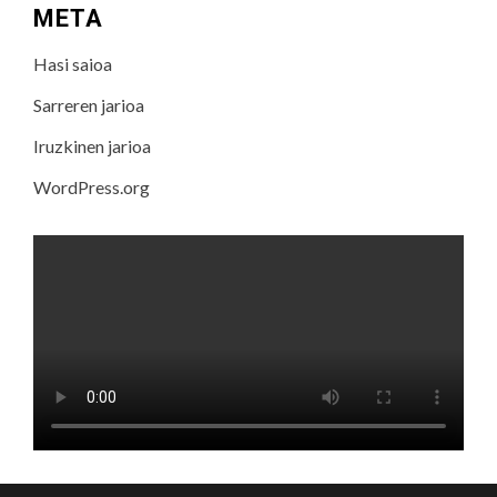
META
Hasi saioa
Sarreren jarioa
Iruzkinen jarioa
WordPress.org