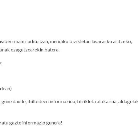
erri nahiz aditu izan, mendiko bizikletan lasai asko aritzeko,
sunak ezagutzearekin batera.
u:
dean)
gune daude, ibilbideen informazioa, bizikleta alokairua, aldagelak
ratu gazte informazio gunera!