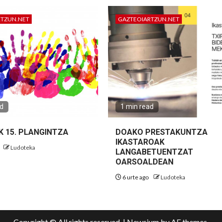
RTZUN.NET
GAZTEOIARTZUN.NET
ad
1 min read
K 15. PLANGINTZA
DOAKO PRESTAKUNTZA
IKASTAROAK
Ludoteka
LANGABETUENTZAT
OARSOALDEAN
6 urte ago
Ludoteka
Copyright © All rights reserved.
|
Newsium
by AF themes.