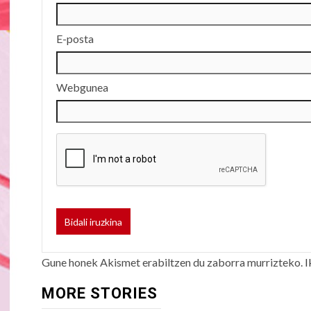
E-posta
Webgunea
Gune honek Akismet erabiltzen du zaborra murrizteko.
I
MORE STORIES