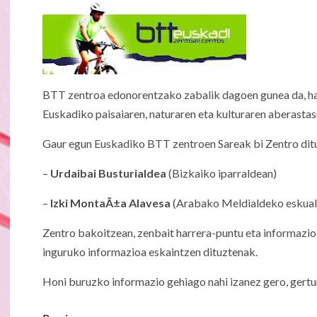
BTT zentroa edonorentzako zabalik dagoen gunea da, hasib
Euskadiko paisaiaren, naturaren eta kulturaren aberasta
Gaur egun Euskadiko BTT zentroen Sareak bi Zentro dit
–
Urdaibai Busturialdea
(Bizkaiko iparraldean)
–
Izki MontaÃ±a Alavesa
(Arabako Meldialdeko eskual
Zentro bakoitzean, zenbait harrera-puntu eta informazio-
inguruko informazioa eskaintzen dituztenak.
Honi buruzko informazio gehiago nahi izanez gero, gertu