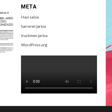
META
Hasi saioa
Sarreren jarioa
Iruzkinen jarioa
WordPress.org