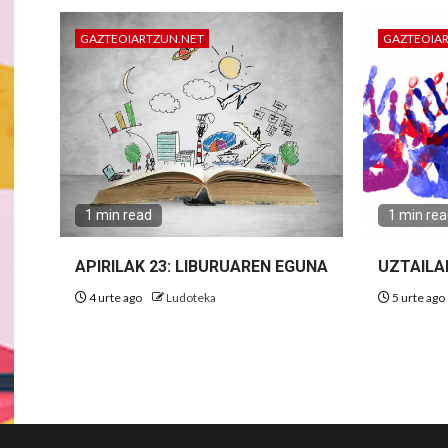
GAZTEOIARTZUN.NET
GAZTEOIA
1 min read
1 min re
APIRILAK 23: LIBURUAREN EGUNA
UZTAILA
4 urte ago
Ludoteka
5 urte ago