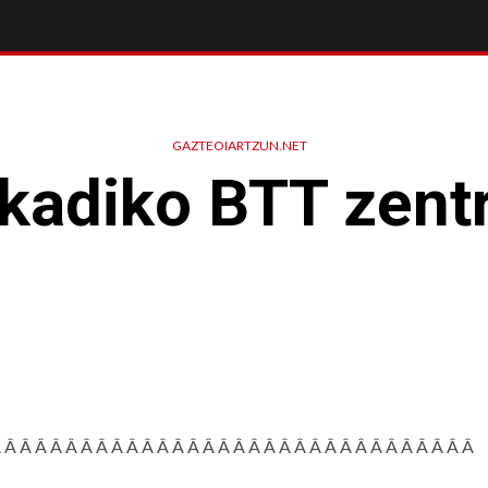
GAZTEOIARTZUN.NET
kadiko BTT zent
Â Â Â Â Â Â Â Â Â Â Â Â Â Â Â Â Â Â Â Â Â Â Â Â Â Â Â Â Â Â Â Â