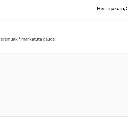
Herria jokoan, 
 eremuak
*
markatuta daude