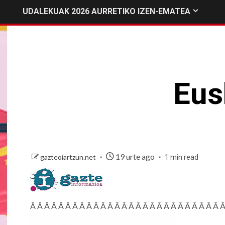
UDALEKUAK 2026 AURRETIKO IZEN-EMATEA
Eus
19 urte ago
gazteoiartzun.net
1 min read
Â Â Â Â Â Â Â Â Â Â Â Â Â Â Â Â Â Â Â Â Â Â Â Â Â Â Â 