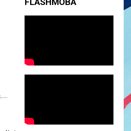
FLASHMOBA
, ….