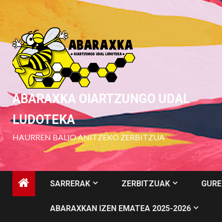
Skip
to
content
ABARAXKA OIARTZUNGO UDAL
LUDOTEKA
HAURREN BALIO ANITZEKO ZERBITZUA
SARRERAK
ZERBITZUAK
GURE
ABARAXKAN IZEN EMATEA 2025-2026