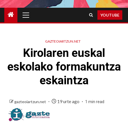
Primary
YOUTUBE
Menu
GAZTEOIARTZUN.NET
Kirolaren euskal
eskolako formakuntza
eskaintza
19 urte ago
gazteoiartzun.net
1 min read