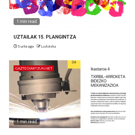
1 min read
UZTAILAK 15. PLANGINTZA
5 urte ago
Ludoteka
GAZTEOIARTZUN.NET
1 min read