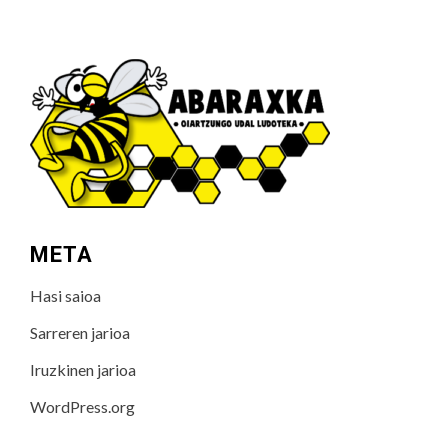
META
Hasi saioa
Sarreren jarioa
Iruzkinen jarioa
WordPress.org