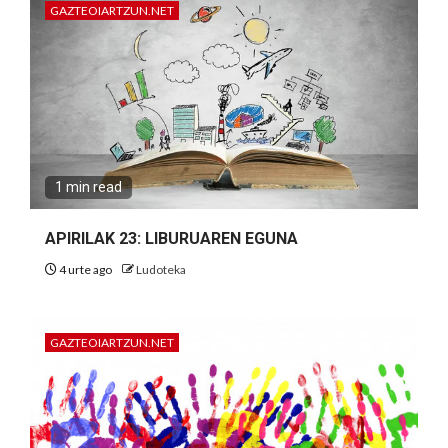
GAZTEOIARTZUN.NET
1 min read
APIRILAK 23: LIBURUAREN EGUNA
4 urte ago
Ludoteka
GAZTEOIARTZUN.NET