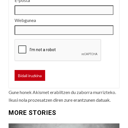
E-posta
Webgunea
Gune honek Akismet erabiltzen du zaborra murrizteko.
Ikusi nola prozesatzen diren zure erantzunen datuak.
MORE STORIES