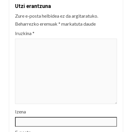
Utzi erantzuna
Zure e-posta helbidea ez da argitaratuko.
Beharrezko eremuak
*
markatuta daude
Iruzkina
*
Izena