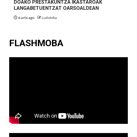
DOAKO PRESTAKUNTZA IKASTAROAK
LANGABETUENTZAT OARSOALDEAN
6 urte ago
Ludoteka
FLASHMOBA