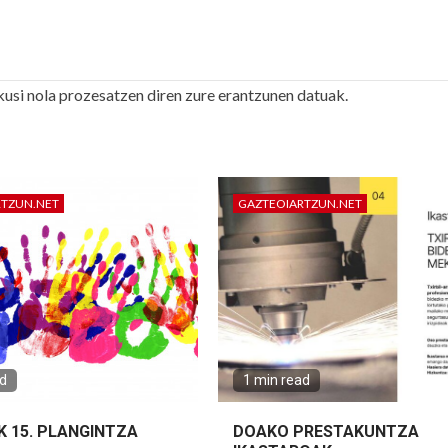
kusi nola prozesatzen diren zure erantzunen datuak.
RTZUN.NET
GAZTEOIARTZUN.NET
ad
1 min read
K 15. PLANGINTZA
DOAKO PRESTAKUNTZA