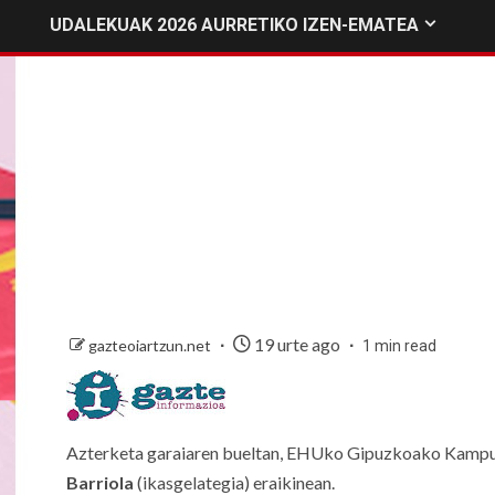
UDALEKUAK 2026 AURRETIKO IZEN-EMATEA
19 urte ago
gazteoiartzun.net
1 min read
Azterketa garaiaren bueltan, EHUko Gipuzkoako Kamp
Barriola
(ikasgelategia) eraikinean.