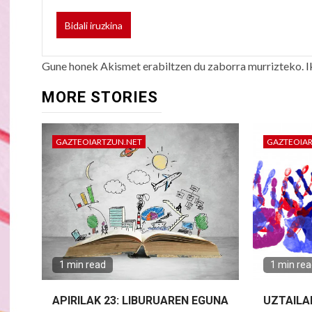
Gune honek Akismet erabiltzen du zaborra murrizteko.
I
MORE STORIES
GAZTEOIARTZUN.NET
GAZTEOIA
1 min read
1 min re
APIRILAK 23: LIBURUAREN EGUNA
UZTAILA