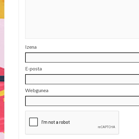
Izena
E-posta
Webgunea