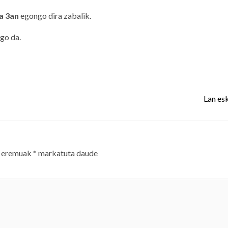
ta 3an
egongo dira zabalik.
go da.
Lan es
 eremuak
*
markatuta daude