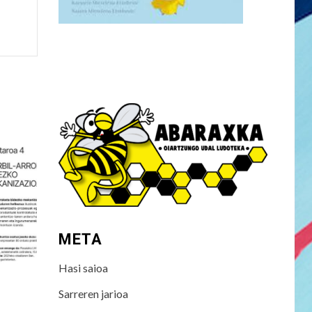
META
Hasi saioa
Sarreren jarioa