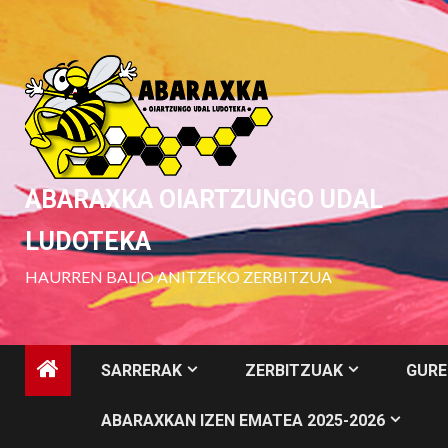
Skip
to
content
ABARAXKA OIARTZUNGO UDAL
LUDOTEKA
HAURREN BALIO ANITZEKO ZERBITZUA
SARRERAK
ZERBITZUAK
GURE
ABARAXKAN IZEN EMATEA 2025-2026