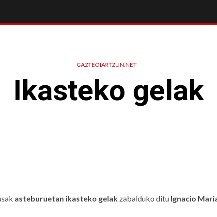
GAZTEOIARTZUN.NET
Ikasteko gelak
usak
asteburuetan ikasteko gelak
zabalduko ditu
Ignacio Mari