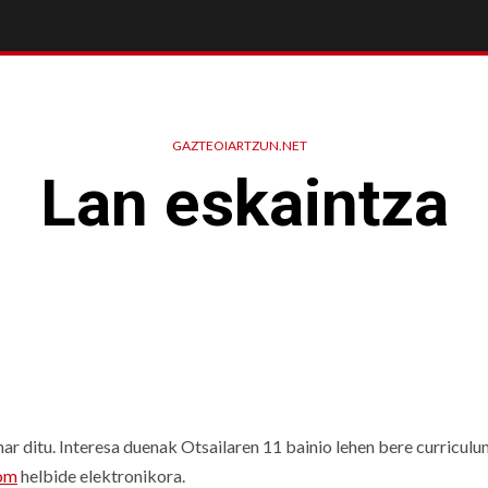
GAZTEOIARTZUN.NET
Lan eskaintza
har ditu. Interesa duenak Otsailaren 11 bainio lehen bere curricul
com
helbide elektronikora.