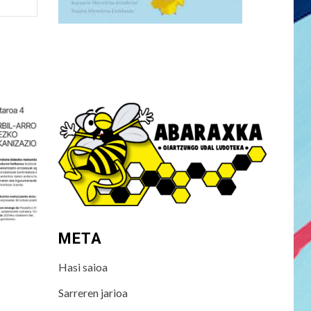
META
Hasi saioa
Sarreren jarioa