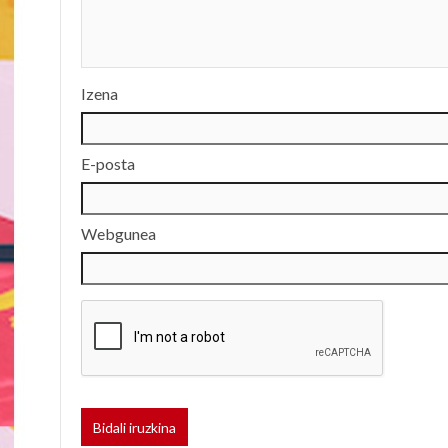
Izena
E-posta
Webgunea