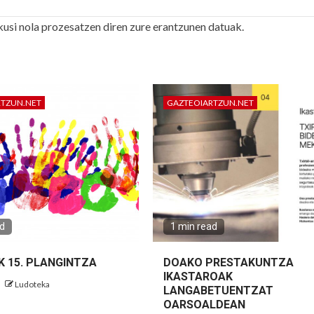
kusi nola prozesatzen diren zure erantzunen datuak.
RTZUN.NET
GAZTEOIARTZUN.NET
ad
1 min read
K 15. PLANGINTZA
DOAKO PRESTAKUNTZA
IKASTAROAK
Ludoteka
LANGABETUENTZAT
OARSOALDEAN