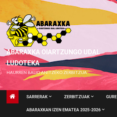
Skip
to
content
ABARAXKA OIARTZUNGO UDAL
LUDOTEKA
HAURREN BALIO ANITZEKO ZERBITZUA
SARRERAK
ZERBITZUAK
GURE
ABARAXKAN IZEN EMATEA 2025-2026