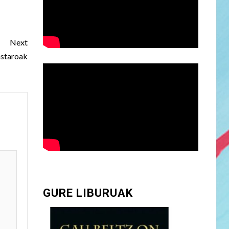
Next
astaroak
GURE LIBURUAK