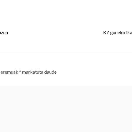
uzun
KZ guneko ik
 eremuak
*
markatuta daude