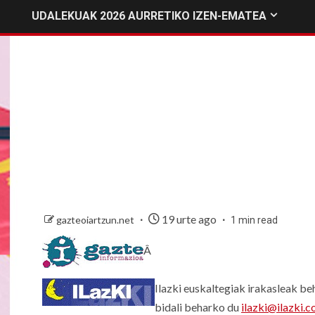
UDALEKUAK 2026 AURRETIKO IZEN-EMATEA
19 urte ago
gazteoiartzun.net
1 min read
Â
Ilazki euskaltegiak irakasleak be
bidali beharko du
ilazki@ilazki.