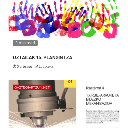
1 min read
UZTAILAK 15. PLANGINTZA
5 urte ago
Ludoteka
GAZTEOIARTZUN.NET