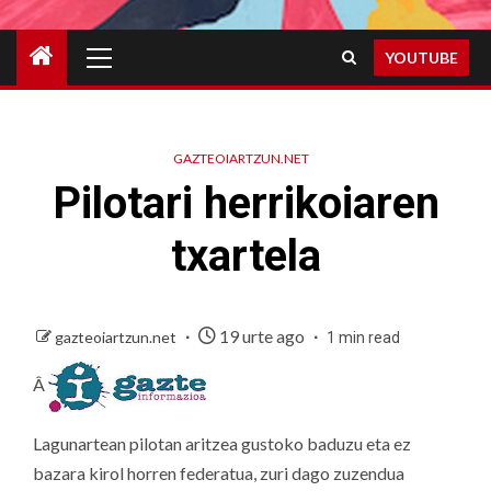
Primary
YOUTUBE
Menu
GAZTEOIARTZUN.NET
Pilotari herrikoiaren
txartela
19 urte ago
gazteoiartzun.net
1 min read
Â
Lagunartean pilotan aritzea gustoko baduzu eta ez
bazara kirol horren federatua, zuri dago zuzendua