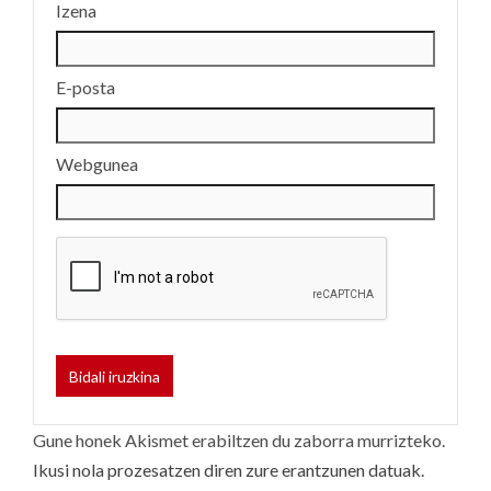
Izena
E-posta
Webgunea
Gune honek Akismet erabiltzen du zaborra murrizteko.
Ikusi nola prozesatzen diren zure erantzunen datuak.