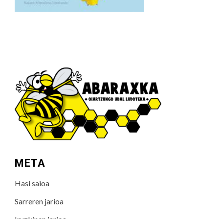
META
Hasi saioa
Sarreren jarioa