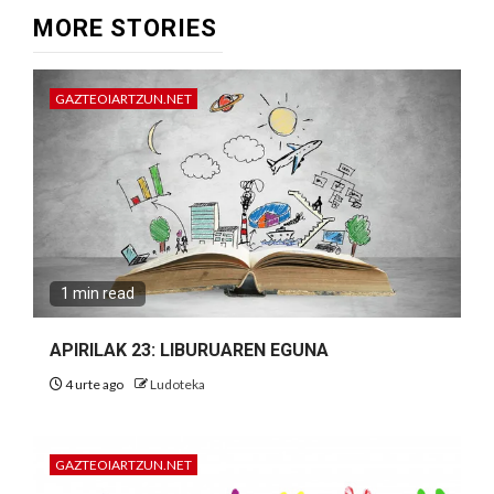
MORE STORIES
GAZTEOIARTZUN.NET
1 min read
APIRILAK 23: LIBURUAREN EGUNA
4 urte ago
Ludoteka
GAZTEOIARTZUN.NET