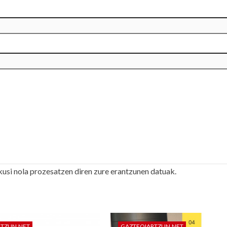
kusi nola prozesatzen diren zure erantzunen datuak.
RTZUN.NET
GAZTEOIARTZUN.NET