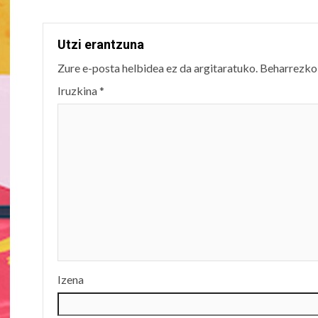
Utzi erantzuna
Zure e-posta helbidea ez da argitaratuko.
Beharrezko
Iruzkina
*
Izena