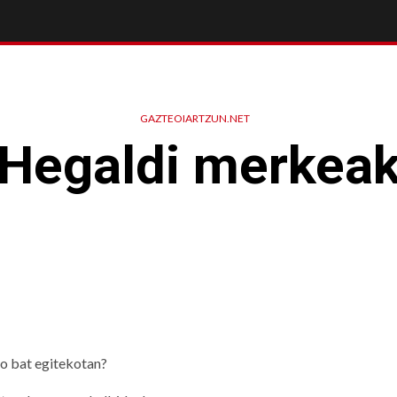
GAZTEOIARTZUN.NET
Hegaldi merkea
xo bat egitekotan?