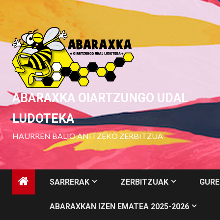
Skip
to
content
ABARAXKA OIARTZUNGO UDAL
LUDOTEKA
HAURREN BALIO ANITZEKO ZERBITZUA
SARRERAK
ZERBITZUAK
GURE
ABARAXKAN IZEN EMATEA 2025-2026