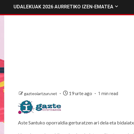
UDALEKUAK 2026 AURRETIKO IZEN-EMATEA
19 urte ago
gazteoiartzun.net
1 min read
Aste Santuko oporraldia gerturatzen ari dela eta bidaiat