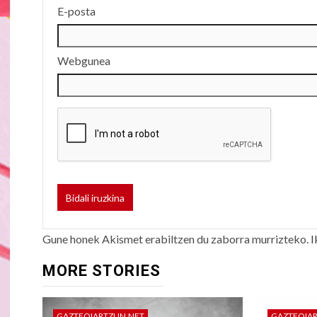
E-posta
Webgunea
Gune honek Akismet erabiltzen du zaborra murrizteko.
I
MORE STORIES
GAZTEOIARTZUN.NET
GAZTEOIA