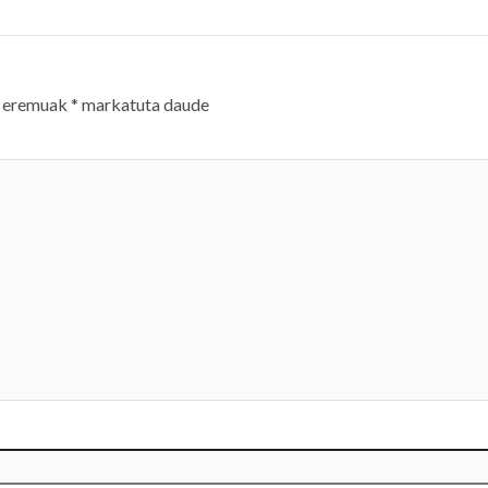
 eremuak
*
markatuta daude