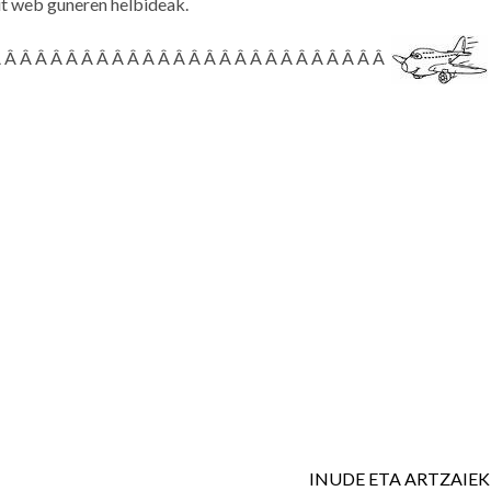
t web guneren helbideak.
Â Â Â Â Â Â Â Â Â Â Â Â Â Â Â Â Â Â Â Â Â Â Â Â Â Â
INUDE ETA ARTZAIEK