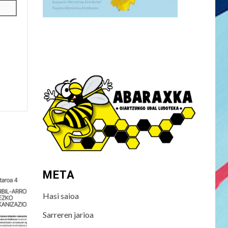
META
Hasi saioa
Sarreren jarioa