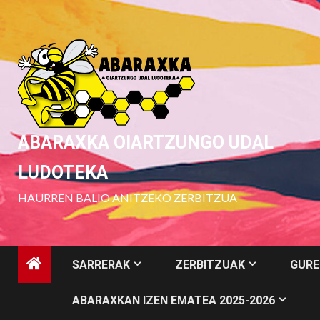
Skip
to
content
ABARAXKA OIARTZUNGO UDAL
LUDOTEKA
HAURREN BALIO ANITZEKO ZERBITZUA
SARRERAK
ZERBITZUAK
GURE
ABARAXKAN IZEN EMATEA 2025-2026