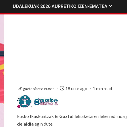
UDALEKUAK 2026 AURRETIKO IZEN-EMATEA
18 urte ago
gazteoiartzun.net
1 min read
Eusko Ikaskuntzak
Ei Gazte!
lehiaketaren lehen edizioa 
deialdia
egin dute.