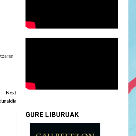
atzaren
Next
rdunaldia
GURE LIBURUAK