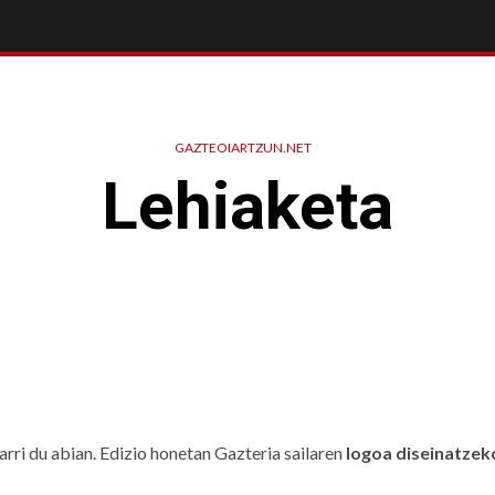
GAZTEOIARTZUN.NET
Lehiaketa
jarri du abian. Edizio honetan Gazteria sailaren
logoa diseinatzek