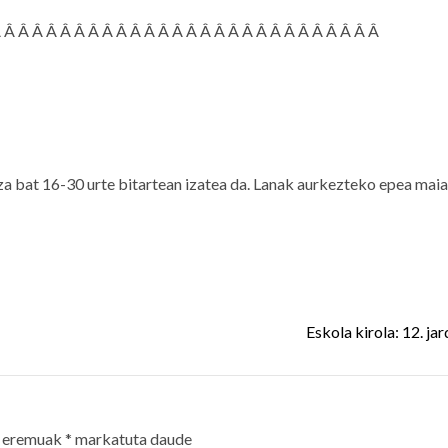
Â Â Â Â Â Â Â Â Â Â Â Â Â Â Â Â Â Â Â Â Â Â Â Â Â Â Â Â
za bat 16-30 urte bitartean izatea da. Lanak aurkezteko epea mai
Eskola kirola: 12. ja
 eremuak
*
markatuta daude