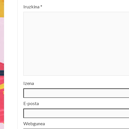
Iruzkina
*
Izena
E-posta
Webgunea