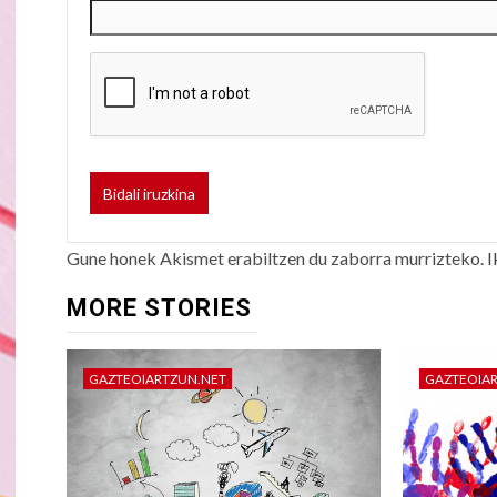
Gune honek Akismet erabiltzen du zaborra murrizteko.
I
MORE STORIES
GAZTEOIARTZUN.NET
GAZTEOIA