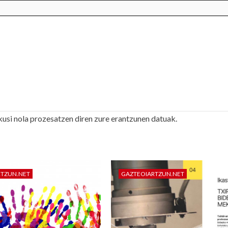
kusi nola prozesatzen diren zure erantzunen datuak.
RTZUN.NET
GAZTEOIARTZUN.NET