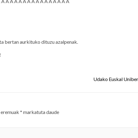
Â Â Â Â Â Â Â Â Â Â Â Â Â Â Â Â Â
eta bertan aurkituko dituzu azalpenak.
!
Udako Euskal Uniber
 eremuak
*
markatuta daude