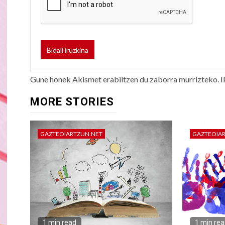
Gune honek Akismet erabiltzen du zaborra murrizteko.
I
MORE STORIES
GAZTEOIARTZUN.NET
GAZTEOIA
1 min read
1 min re