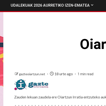
UDALEKUAK 2026 AURRETIKO IZEN-EMATEA
Oia
18 urte ago
gazteoiartzun.net
1 min read
Zauden lekuan zaudela ere Oiartzun Irratia entzuteko auke