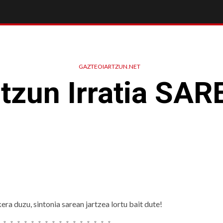
GAZTEOIARTZUN.NET
rtzun Irratia SAR
ra duzu, sintonia sarean jartzea lortu bait dute!