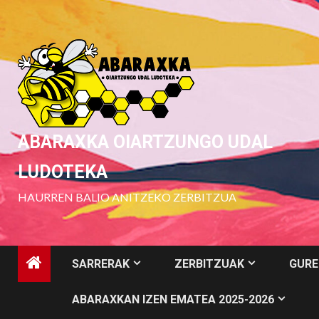
Skip
to
content
ABARAXKA OIARTZUNGO UDAL
LUDOTEKA
HAURREN BALIO ANITZEKO ZERBITZUA
SARRERAK
ZERBITZUAK
GURE
ABARAXKAN IZEN EMATEA 2025-2026