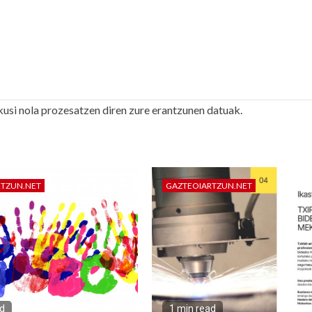
kusi nola prozesatzen diren zure erantzunen datuak.
RTZUN.NET
GAZTEOIARTZUN.NET
ad
1 min read