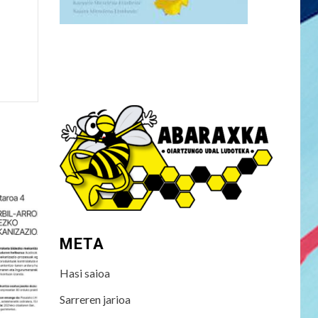
META
Hasi saioa
Sarreren jarioa