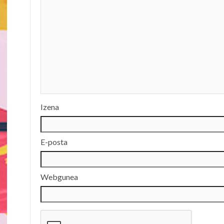
Izena
E-posta
Webgunea