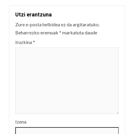
Utzi erantzuna
Zure e-posta helbidea ez da argitaratuko.
Beharrezko eremuak
*
markatuta daude
Iruzkina
*
Izena