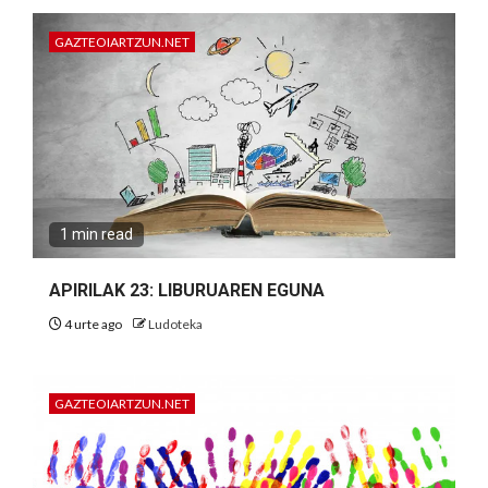
GAZTEOIARTZUN.NET
1 min read
APIRILAK 23: LIBURUAREN EGUNA
4 urte ago
Ludoteka
GAZTEOIARTZUN.NET