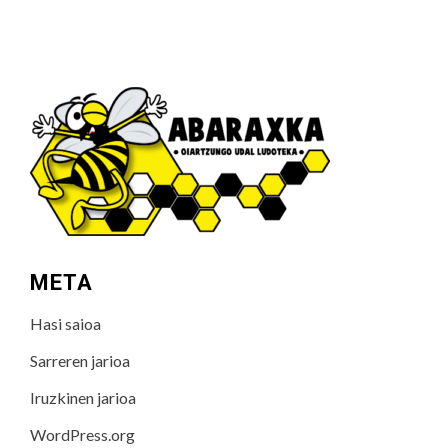
META
Hasi saioa
Sarreren jarioa
Iruzkinen jarioa
WordPress.org