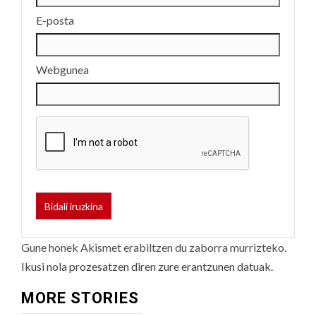
E-posta
Webgunea
Gune honek Akismet erabiltzen du zaborra murrizteko.
Ikusi nola prozesatzen diren zure erantzunen datuak.
MORE STORIES