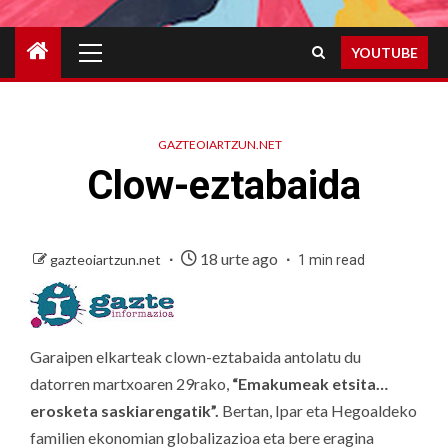
Primary
YOUTUBE
Menu
GAZTEOIARTZUN.NET
Clow-eztabaida
18 urte ago
gazteoiartzun.net
1 min read
Garaipen elkarteak clown-eztabaida antolatu du
datorren martxoaren 29rako,
“Emakumeak
etsita…
erosketa saskiarengatik”.
Bertan, Ipar eta Hegoaldeko
familien ekonomian globalizazioa eta bere eragina