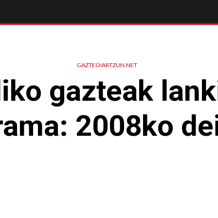
GAZTEOIARTZUN.NET
iko gazteak lank
rama: 2008ko dei