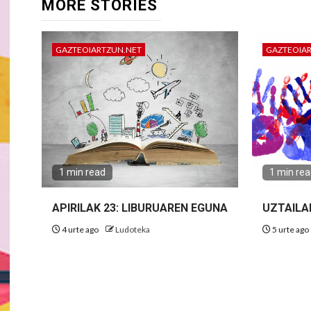
MORE STORIES
GAZTEOIARTZUN.NET
GAZTEOIA
1 min read
1 min re
APIRILAK 23: LIBURUAREN EGUNA
UZTAILA
4 urte ago
Ludoteka
5 urte ago