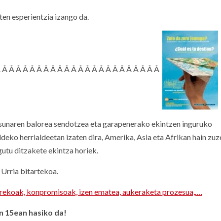
en esperientzia izango da.
Â Â Â Â Â Â Â Â Â Â Â Â Â Â Â Â Â Â Â Â Â Â Â Â
sunaren balorea sendotzea eta garapenerako ekintzen inguruko
eko herrialdeetan izaten dira, Amerika, Asia eta Afrikan hain zuze
utu ditzakete ekintza horiek.
 Urria bitartekoa.
rekoak, konpromisoak, izen ematea, aukeraketa prozesua,….
n 15ean hasiko da!