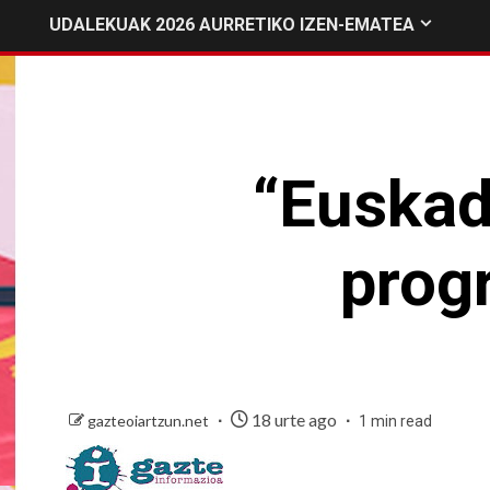
UDALEKUAK 2026 AURRETIKO IZEN-EMATEA
“Euskad
prog
18 urte ago
gazteoiartzun.net
1 min read