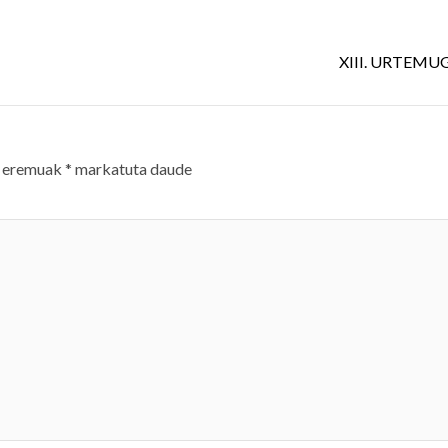
XIII. URTEMU
 eremuak
*
markatuta daude