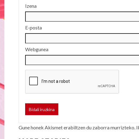
Izena
E-posta
Webgunea
Gune honek Akismet erabiltzen du zaborra murrizteko.
I