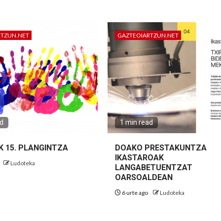
RTZUN.NET
GAZTEOIARTZUN.NET
ad
1 min read
K 15. PLANGINTZA
DOAKO PRESTAKUNTZA
IKASTAROAK
Ludoteka
LANGABETUENTZAT
OARSOALDEAN
6 urte ago
Ludoteka