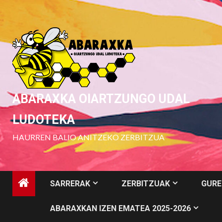
Skip
to
content
ABARAXKA OIARTZUNGO UDAL
LUDOTEKA
HAURREN BALIO ANITZEKO ZERBITZUA
SARRERAK
ZERBITZUAK
GURE
ABARAXKAN IZEN EMATEA 2025-2026