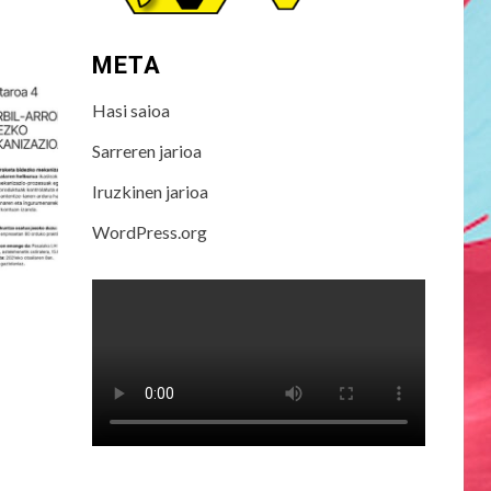
META
Hasi saioa
Sarreren jarioa
Iruzkinen jarioa
WordPress.org