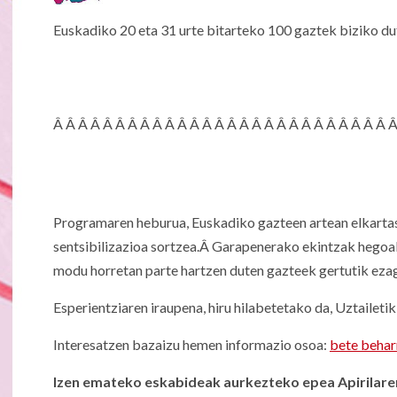
Euskadiko 20 eta 31 urte bitarteko 100 gaztek biziko dut
Â Â Â Â Â Â Â Â Â Â Â Â Â Â Â Â Â Â Â Â Â Â Â Â Â Â Â 
Programaren heburua, Euskadiko gazteen artean elkarta
sentsibilizazioa sortzea.Â Garapenerako ekintzak hegoald
modu horretan parte hartzen duten gazteek gertutik ezag
Esperientziaren iraupena, hiru hilabetetako da, Uztailetik
Interesatzen bazaizu hemen informazio osoa:
bete behar
Izen emateko eskabideak aurkezteko epea Apirilare