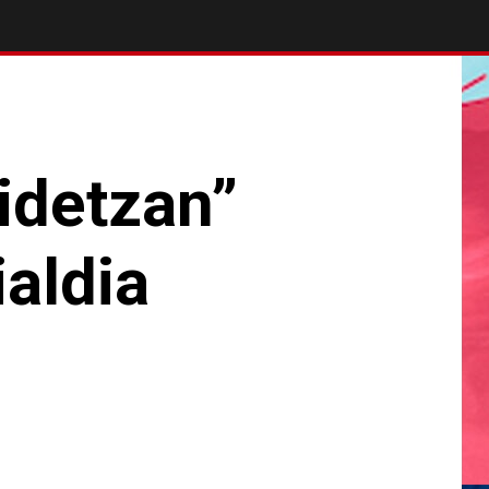
idetzan”
aldia