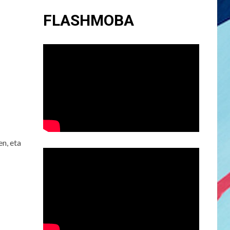
FLASHMOBA
n, eta