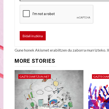
Gune honek Akismet erabiltzen du zaborra murrizteko.
I
MORE STORIES
GAZTEOIARTZUN.NET
GAZTEOIA