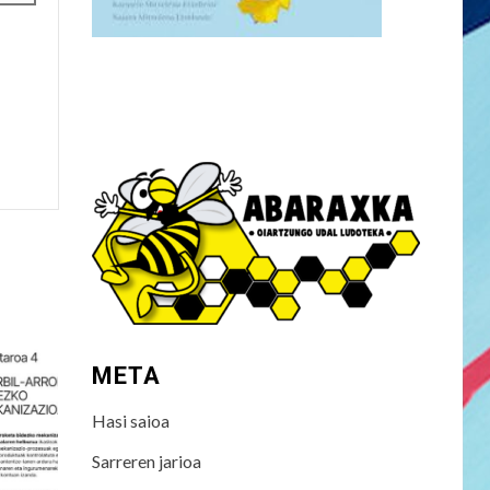
META
Hasi saioa
Sarreren jarioa