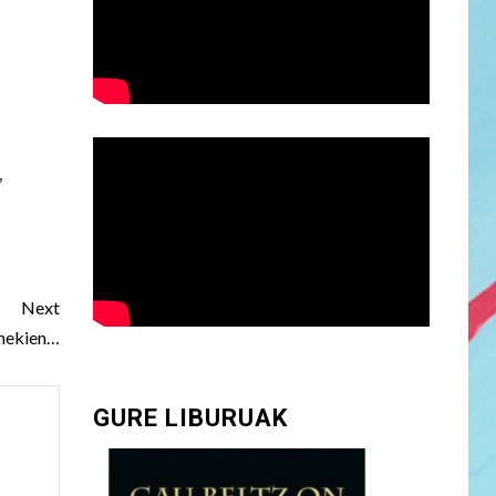
,
Next
enekien…
GURE LIBURUAK