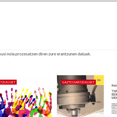
kusi nola prozesatzen diren zure erantzunen datuak.
RTZUN.NET
GAZTEOIARTZUN.NET