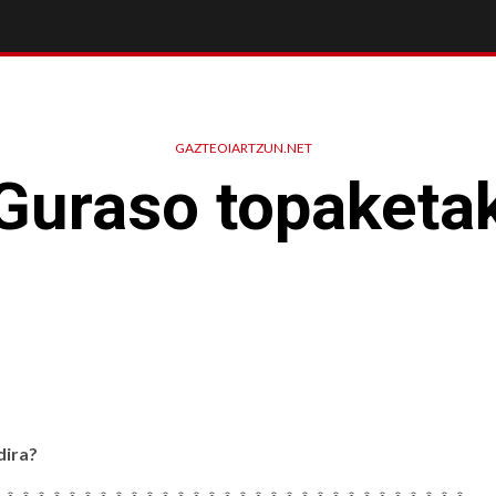
GAZTEOIARTZUN.NET
Guraso topaketa
dira?