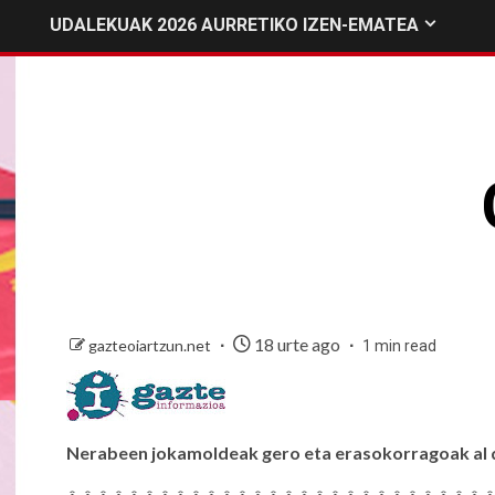
UDALEKUAK 2026 AURRETIKO IZEN-EMATEA
18 urte ago
gazteoiartzun.net
1 min read
Nerabeen jokamoldeak gero eta erasokorragoak al 