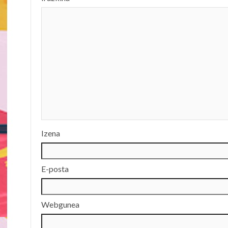
Izena
E-posta
Webgunea