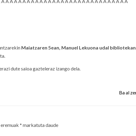
Â Â Â Â Â Â Â Â Â Â Â Â Â Â Â Â Â Â Â Â Â Â Â Â Â Â Â Â Â Â Â
untzarekin
Maiatzaren 5ean, Manuel
Lekuona udal bibliotekan
ta.
erazi dute saioa gazteleraz izango dela.
Ba al z
 eremuak
*
markatuta daude