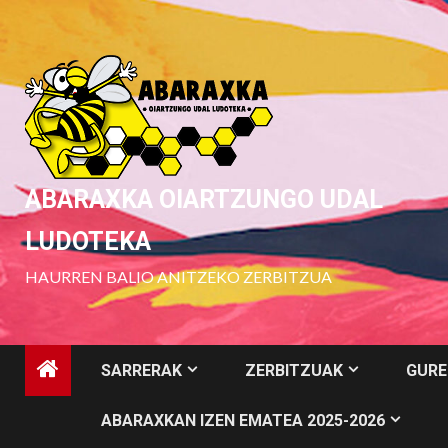
Skip
to
content
ABARAXKA OIARTZUNGO UDAL
LUDOTEKA
HAURREN BALIO ANITZEKO ZERBITZUA
SARRERAK
ZERBITZUAK
GURE
ABARAXKAN IZEN EMATEA 2025-2026