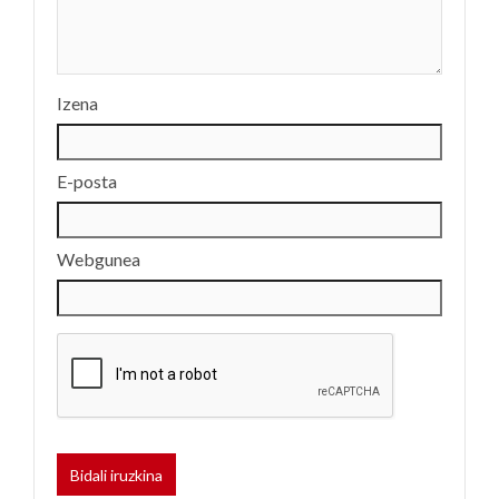
Izena
E-posta
Webgunea