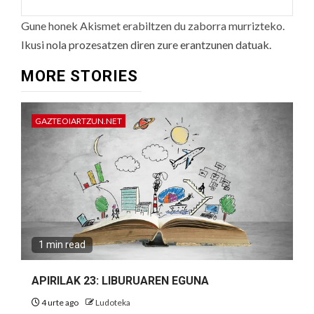
Gune honek Akismet erabiltzen du zaborra murrizteko.
Ikusi nola prozesatzen diren zure erantzunen datuak.
MORE STORIES
GAZTEOIARTZUN.NET
1 min read
APIRILAK 23: LIBURUAREN EGUNA
4 urte ago
Ludoteka