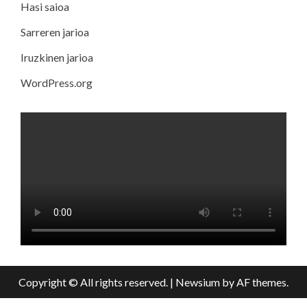
Hasi saioa
Sarreren jarioa
Iruzkinen jarioa
WordPress.org
Copyright © All rights reserved.
|
Newsium
by AF themes.