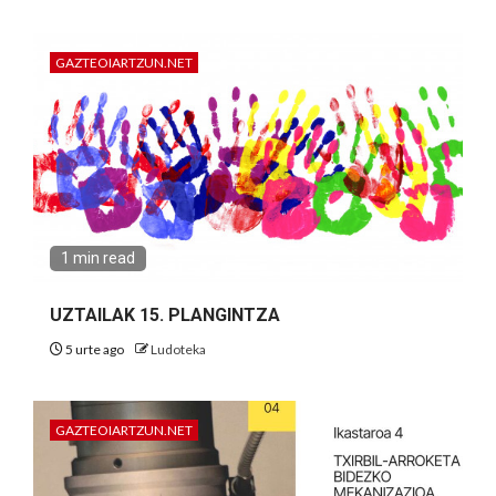
GAZTEOIARTZUN.NET
1 min read
UZTAILAK 15. PLANGINTZA
5 urte ago
Ludoteka
GAZTEOIARTZUN.NET