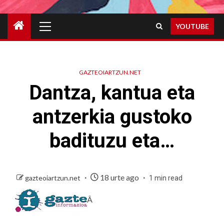
Primary
YOUTUBE
Menu
GAZTEOIARTZUN.NET
Dantza, kantua eta
antzerkia gustoko
badituzu eta…
18 urte ago
gazteoiartzun.net
1 min read
Â