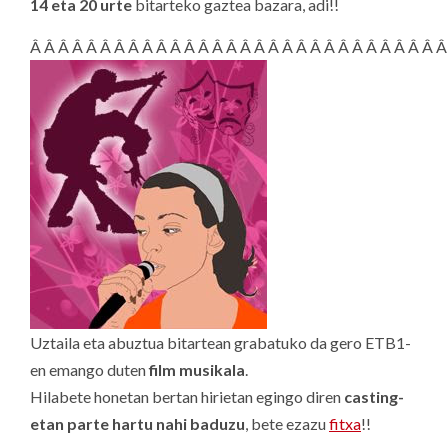
14 eta 20 urte
bitarteko gaztea bazara, adi!!
Â Â Â Â Â Â Â Â Â Â Â Â Â Â Â Â Â Â Â Â Â Â Â Â Â Â Â Â Â Â
Uztaila eta abuztua bitartean grabatuko da gero ETB1-
en emango duten
film musikala
.
Hilabete honetan bertan hirietan egingo diren
casting-
etan parte hartu nahi baduzu
, bete ezazu
fitxa
!!