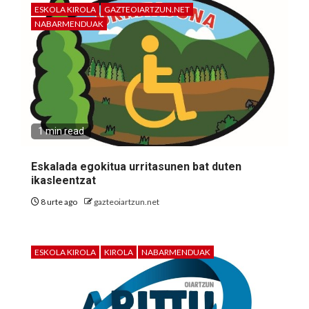
ESKOLA KIROLA
GAZTEOIARTZUN.NET
NABARMENDUAK
1 min read
Eskalada egokitua urritasunen bat duten
ikasleentzat
8 urte ago
gazteoiartzun.net
ESKOLA KIROLA
KIROLA
NABARMENDUAK