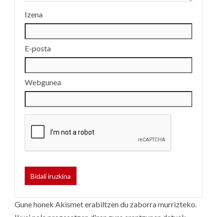
Izena
E-posta
Webgunea
Gune honek Akismet erabiltzen du zaborra murrizteko.