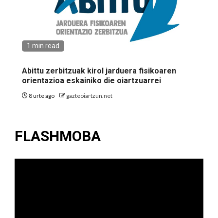
1 min read
Abittu zerbitzuak kirol jarduera fisikoaren
orientazioa eskainiko die oiartzuarrei
8 urte ago
gazteoiartzun.net
FLASHMOBA