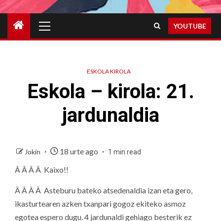
Primary
YOUTUBE
Menu
ESKOLA KIROLA
Eskola – kirola: 21.
jardunaldia
18 urte ago
Jokin
1 min read
Â Â Â Â Kaixo!!
Â Â Â Â Asteburu bateko atsedenaldia izan eta gero,
ikasturtearen azken txanpari gogoz ekiteko asmoz
egotea espero dugu. 4 jardunaldi gehiago besterik ez