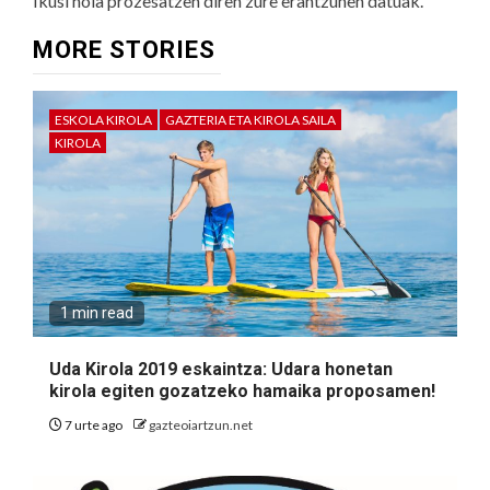
Ikusi nola prozesatzen diren zure erantzunen datuak.
MORE STORIES
ESKOLA KIROLA
GAZTERIA ETA KIROLA SAILA
KIROLA
1 min read
Uda Kirola 2019 eskaintza: Udara honetan
kirola egiten gozatzeko hamaika proposamen!
7 urte ago
gazteoiartzun.net