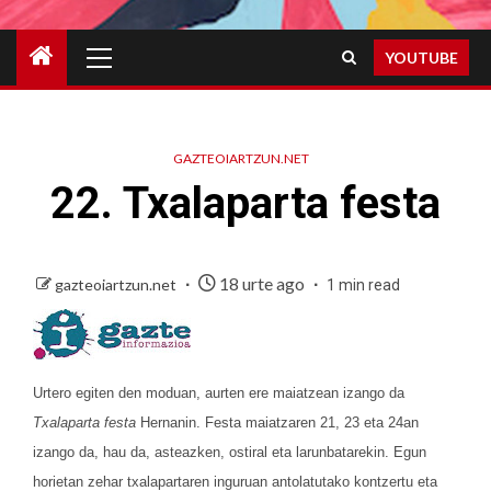
Primary
YOUTUBE
Menu
GAZTEOIARTZUN.NET
22. Txalaparta festa
18 urte ago
gazteoiartzun.net
1 min read
Urtero egiten den moduan, aurten ere maiatzean izango da
Txalaparta festa
Hernanin. Festa maiatzaren 21, 23 eta 24an
izango da, hau da, asteazken, ostiral eta larunbatarekin. Egun
horietan zehar txalapartaren inguruan antolatutako kontzertu eta