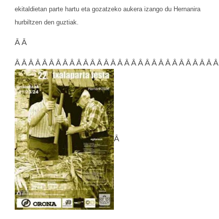
ekitaldietan parte hartu eta gozatzeko aukera izango du Hernanira
hurbiltzen den guztiak.
Â Â
Â Â Â Â Â Â Â Â Â Â Â Â Â Â Â Â Â Â Â Â Â Â Â Â Â Â Â Â Â Â
Â