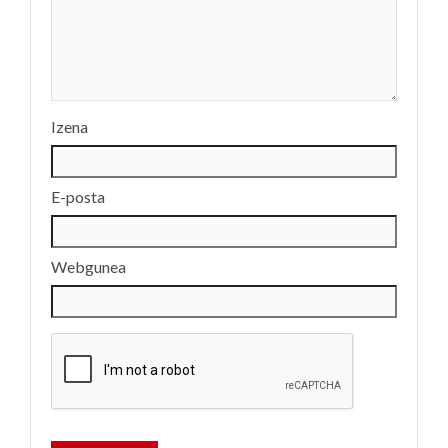
Izena
E-posta
Webgunea