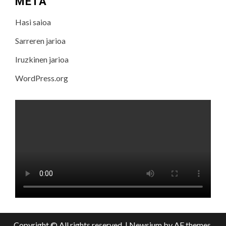
META
Hasi saioa
Sarreren jarioa
Iruzkinen jarioa
WordPress.org
Copyright © All rights reserved.
|
Newsium
by AF themes.