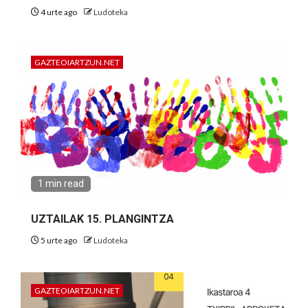
4 urte ago
Ludoteka
GAZTEOIARTZUN.NET
1 min read
UZTAILAK 15. PLANGINTZA
5 urte ago
Ludoteka
GAZTEOIARTZUN.NET