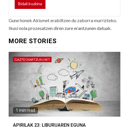
Gune honek Akismet erabiltzen du zaborra murrizteko.
Ikusi nola prozesatzen diren zure erantzunen datuak.
MORE STORIES
GAZTEOIARTZUN.NET
1 min read
APIRILAK 23: LIBURUAREN EGUNA