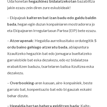
Uda honetan
hegazkinez bidaiatzekotan
bazabiltza
jakin ezazu zein diren zure eskubideak!
– Ekipajeak
kalteren bat izan badu edo galdu baldin
bada
, hegan egin duzun konpainiaren mostradorera jo
eta Ekipajearen Irregulartasun Partea (EIP) bete ezazu.
–
Atzerapenak
: Hegaldia aurreikusitako ordutegitik
5
ordu baino gehiago atzeratu bada
, abiapuntura
itzaultzeko hegazkin bat edo jomugara bueltatzeko
garraiobide bat eska dezakezu, edo ez bidaiatzea
erabakitzen baduzu, txartelaren balioa itzultzea eska
dezakezu.
–
Overbooking-
aren kasuan, aire-konpainiek, beste
garraio bat, konpentsazio bat edo bi gauzak eskaini
behar dizute.
–
Hegaldia bertan behera gelditzen bada
: Kalte-