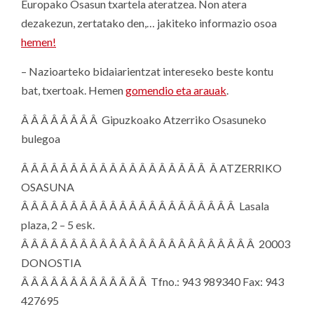
Europako Osasun txartela ateratzea. Non atera
dezakezun, zertatako den,… jakiteko informazio osoa
hemen!
– Nazioarteko bidaiarientzat intereseko beste kontu
bat, txertoak. Hemen
gomendio eta arauak
.
Â Â Â Â Â Â Â Â Gipuzkoako Atzerriko Osasuneko
bulegoa
Â Â Â Â Â Â Â Â Â Â Â Â Â Â Â Â Â Â Â Â ATZERRIKO
OSASUNA
Â Â Â Â Â Â Â Â Â Â Â Â Â Â Â Â Â Â Â Â Â Â Lasala
plaza, 2 – 5 esk.
Â Â Â Â Â Â Â Â Â Â Â Â Â Â Â Â Â Â Â Â Â Â Â Â 20003
DONOSTIA
Â Â Â Â Â Â Â Â Â Â Â Â Â Tfno.: 943 989340 Fax: 943
427695