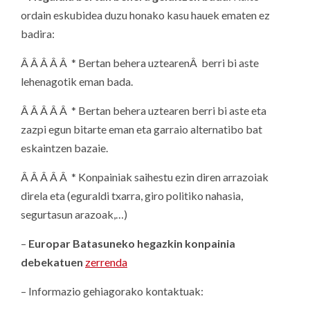
ordain eskubidea duzu honako kasu hauek ematen ez
badira:
Â Â Â Â Â * Bertan behera uztearenÂ berri bi aste
lehenagotik eman bada.
Â Â Â Â Â * Bertan behera uztearen berri bi aste eta
zazpi egun bitarte eman eta garraio alternatibo bat
eskaintzen bazaie.
Â Â Â Â Â * Konpainiak saihestu ezin diren arrazoiak
direla eta (eguraldi txarra, giro politiko nahasia,
segurtasun arazoak,…)
–
Europar Batasuneko hegazkin konpainia
debekatuen
zerrenda
– Informazio gehiagorako kontaktuak: