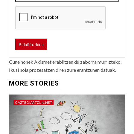
Gune honek Akismet erabiltzen du zaborra murrizteko.
Ikusi nola prozesatzen diren zure erantzunen datuak.
MORE STORIES
GAZTEOIARTZUN.NET