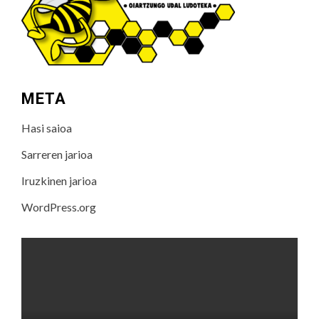
META
Hasi saioa
Sarreren jarioa
Iruzkinen jarioa
WordPress.org