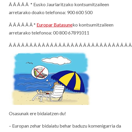
Â Â Â Â Â * Eusko Jaurlaritzako kontsumitzaileen
arretarako doako telefonoa: 900 600 500
Â Â Â Â Â Â *
Europar Batasune
ko kontsumitzaileen
arretarako telefonoa: 00 800 67891011
Â Â Â Â Â Â Â Â Â Â Â Â Â Â Â Â Â Â Â Â Â Â Â Â Â Â Â Â Â Â
Osasunak ere bidaiatzen du!
– Europan zehar bidaiatu behar baduzu komenigarria da