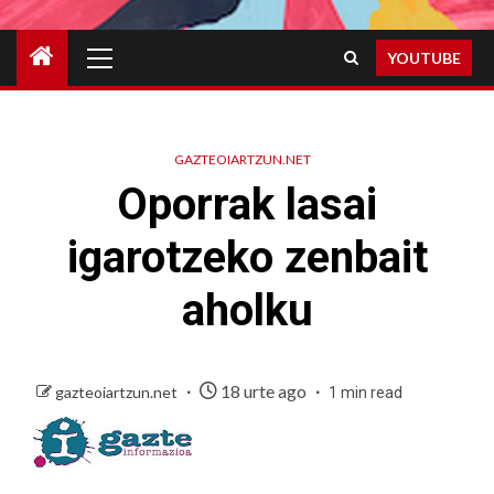
Primary
YOUTUBE
Menu
GAZTEOIARTZUN.NET
Oporrak lasai
igarotzeko zenbait
aholku
18 urte ago
gazteoiartzun.net
1 min read