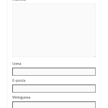
Izena
E-posta
Webgunea