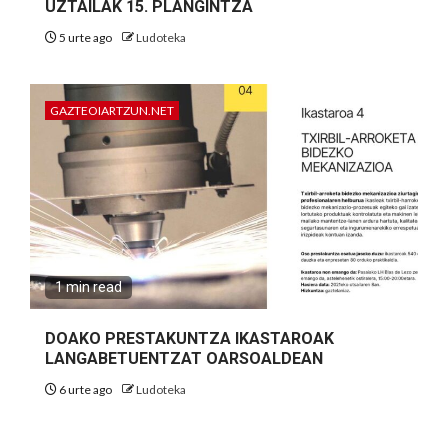
UZTAILAK 15. PLANGINTZA
5 urte ago
Ludoteka
GAZTEOIARTZUN.NET
1 min read
DOAKO PRESTAKUNTZA IKASTAROAK
LANGABETUENTZAT OARSOALDEAN
6 urte ago
Ludoteka