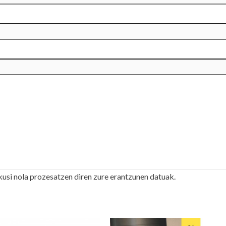
kusi nola prozesatzen diren zure erantzunen datuak.