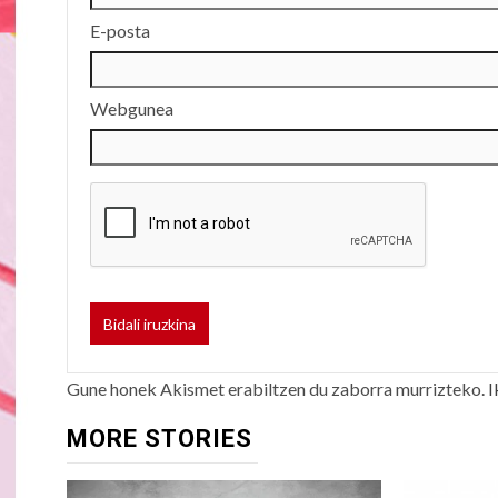
E-posta
Webgunea
Gune honek Akismet erabiltzen du zaborra murrizteko.
I
MORE STORIES