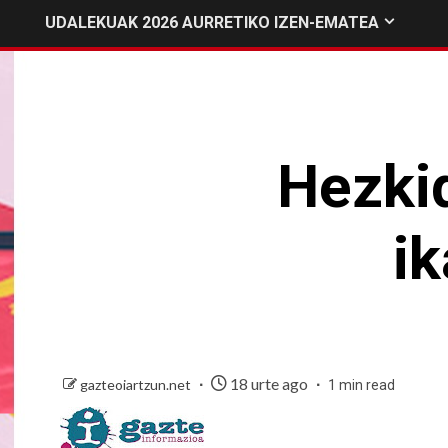
UDALEKUAK 2026 AURRETIKO IZEN-EMATEA
Hezki
i
18 urte ago
gazteoiartzun.net
1 min read