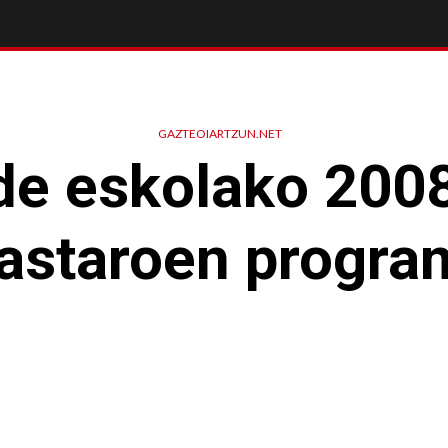
GAZTEOIARTZUN.NET
de eskolako 200
kastaroen progra