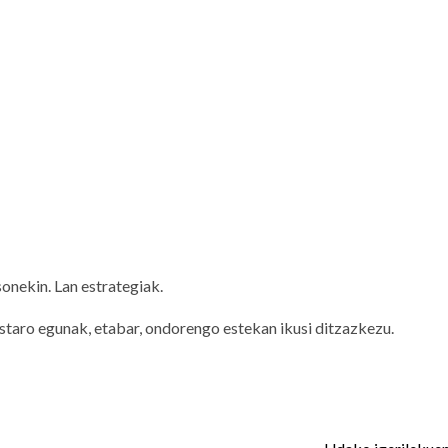
onekin. Lan estrategiak.
staro egunak, etabar, ondorengo estekan ikusi ditzazkezu.