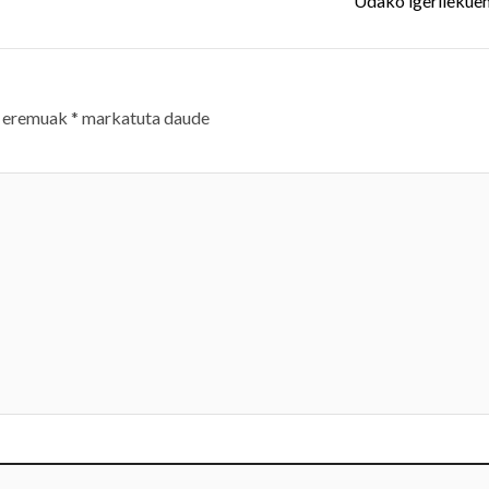
Udako igerilekuen 
 eremuak
*
markatuta daude