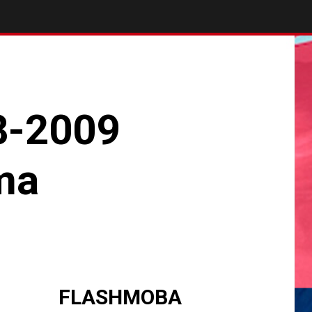
8-2009
ma
FLASHMOBA