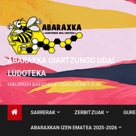
Skip
to
content
ABARAXKA OIARTZUNGO UDAL
LUDOTEKA
HAURREN BALIO ANITZEKO ZERBITZUA
SARRERAK
ZERBITZUAK
GURE
ABARAXKAN IZEN EMATEA 2025-2026