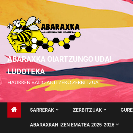
Skip
to
content
ABARAXKA OIARTZUNGO UDAL
LUDOTEKA
HAURREN BALIO ANITZEKO ZERBITZUA
SARRERAK
ZERBITZUAK
GURE
ABARAXKAN IZEN EMATEA 2025-2026