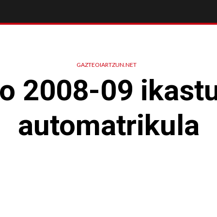
GAZTEOIARTZUN.NET
o 2008-09 ikastu
automatrikula