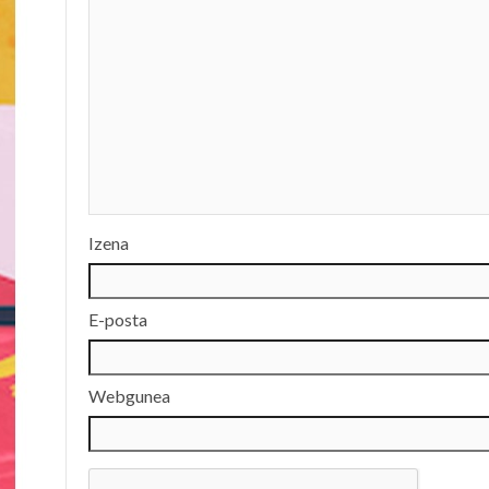
Izena
E-posta
Webgunea