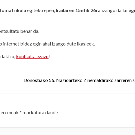
tomatrikula
egiteko epea,
Irailaren 15etik 26ra
izango da,
bi e
tsultatu behar da.
o internet bidez egin ahal izango dute ikasleek.
adakizu,
kontsulta ezazu
!
Donostiako 56. Nazioarteko Zinemaldirako sarreren 
 eremuak
*
markatuta daude