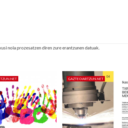
kusi nola prozesatzen diren zure erantzunen datuak.
RTZUN.NET
GAZTEOIARTZUN.NET