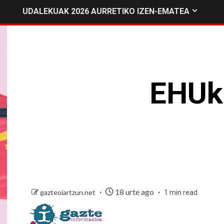
UDALEKUAK 2026 AURRETIKO IZEN-EMATEA
EHUk
18 urte ago
gazteoiartzun.net
1 min read