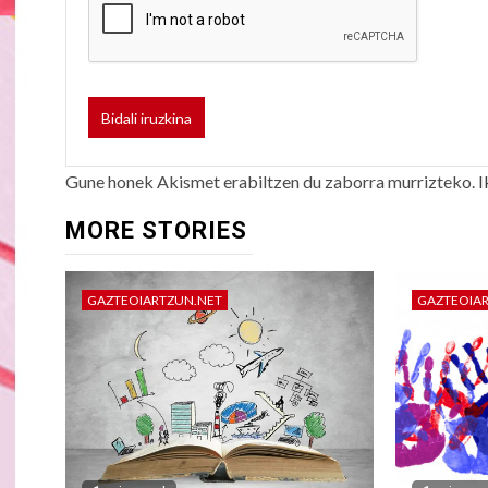
Gune honek Akismet erabiltzen du zaborra murrizteko.
I
MORE STORIES
GAZTEOIARTZUN.NET
GAZTEOIA