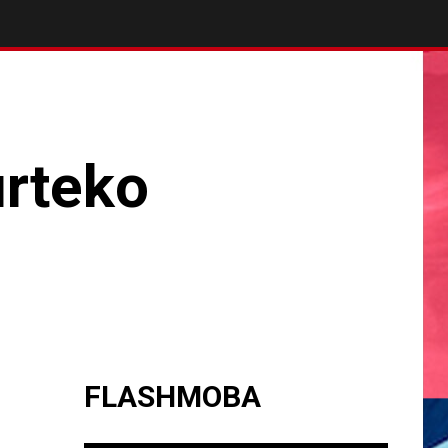
rteko
FLASHMOBA