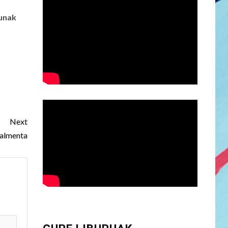
gunak
Next
salmenta