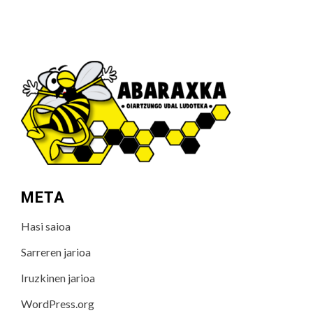
META
Hasi saioa
Sarreren jarioa
Iruzkinen jarioa
WordPress.org