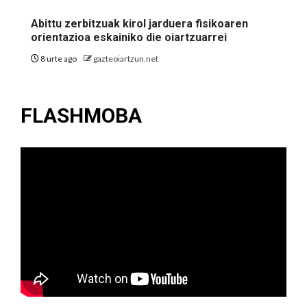
Abittu zerbitzuak kirol jarduera fisikoaren
orientazioa eskainiko die oiartzuarrei
8 urte ago
gazteoiartzun.net
FLASHMOBA