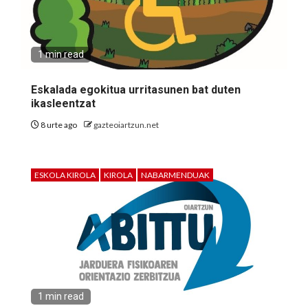
1 min read
Eskalada egokitua urritasunen bat duten
ikasleentzat
8 urte ago
gazteoiartzun.net
ESKOLA KIROLA
KIROLA
NABARMENDUAK
1 min read