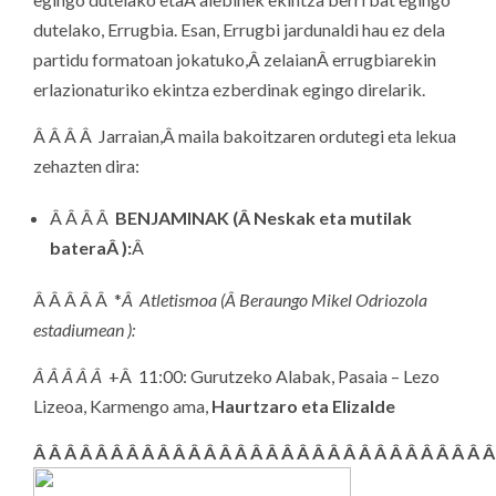
dutelako, Errugbia. Esan, Errugbi jardunaldi hau ez dela
partidu formatoan jokatuko,Â zelaianÂ errugbiarekin
erlazionaturiko ekintza ezberdinak egingo direlarik.
Â Â Â Â Jarraian,Â maila bakoitzaren ordutegi eta lekua
zehazten dira:
Â Â Â Â
BENJAMINAK (Â Neskak eta mutilak
bateraÂ ):
Â
Â Â Â Â Â *
Â Atletismoa (Â Beraungo Mikel Odriozola
estadiumean ):
Â Â Â Â Â
+Â 11:00: Gurutzeko Alabak, Pasaia – Lezo
Lizeoa, Karmengo ama,
Haurtzaro eta Elizalde
Â Â Â Â Â Â Â Â Â Â Â Â Â Â Â Â Â Â Â Â Â Â Â Â Â Â Â Â Â Â