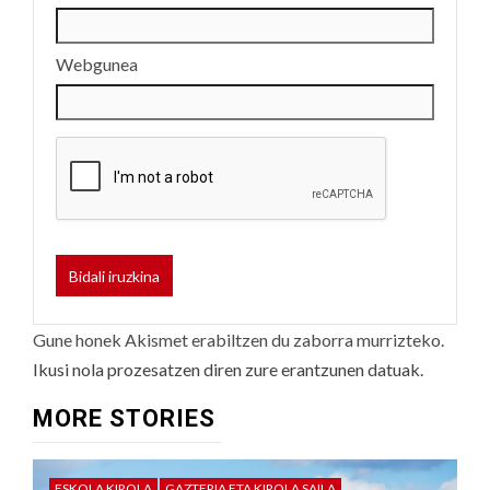
Webgunea
Gune honek Akismet erabiltzen du zaborra murrizteko.
Ikusi nola prozesatzen diren zure erantzunen datuak.
MORE STORIES
ESKOLA KIROLA
GAZTERIA ETA KIROLA SAILA