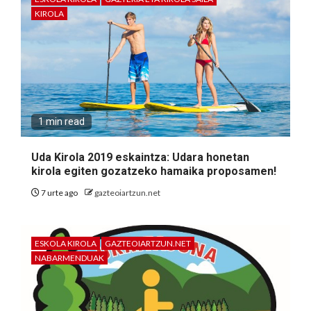
KIROLA
1 min read
Uda Kirola 2019 eskaintza: Udara honetan
kirola egiten gozatzeko hamaika proposamen!
7 urte ago
gazteoiartzun.net
ESKOLA KIROLA
GAZTEOIARTZUN.NET
NABARMENDUAK