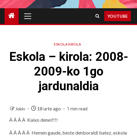
Primary
YOUTUBE
Menu
ESKOLA KIROLA
Eskola – kirola: 2008-
2009-ko 1go
jardunaldia
18 urte ago
Jokin
1 min read
Â Â Â Â Kaixo denei!!!!
Â Â Â Â Â Hemen gaude, beste denboraldi batez, eskola