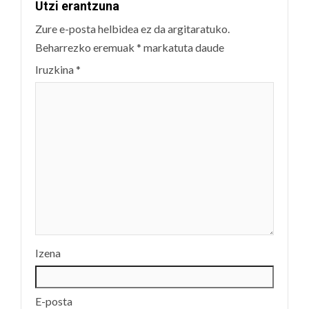
Utzi erantzuna
Zure e-posta helbidea ez da argitaratuko.
Beharrezko eremuak
*
markatuta daude
Iruzkina
*
Izena
E-posta