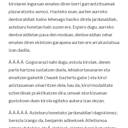
kirolaren inguruan ematen diren berri garrantzitsuenak
plazaratzeko asmoz. Hasteko esan, aurten aurreko
denboraldiak baino lehenago hasiko direla jardunaldiak,
asteburu honetan hain zuzen ere. Espero dugu, aurreko
denboraldietan pasa den moduan, denboraldian zehar
ematen diren ekintzen garapena aurten ere arrakastatsua
izan dadila.
Â Â Â Â Gogorarazi nahi dugu, eskola kirolak, denen
parte hartzea sustatzen duela, lehiakortasunaren eta
emaitzen gainetik ( hauek baztertu gabe ) eta kirol
aniztasuenan oinarritzen dela, hau da, kirol modalitate
ezberdinak praktikatzen dira, umeak etorkizuenan
gustokoen duen kirola egiteko aukera izan dezan.
Â Â Â Â Â Asteburu honetako jardunaldiari dagokionez,
berezia izango da, benjamin adinekoek Atletismoa
egingo dutelako etaÂ alebinek ekintza berri bat egingo