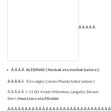
Â Â Â Â Â
Â Â Â Â ALEBINAK ( Neskak eta mutilak batera ):
Â Â Â Â
Â *Â Errubgia ( Lezoko Plazeta futbol zelaian ):
Â Â Â Â Â + 11:00: Koldo Mitxelena, Langaitz, Beraun
Berri,
Haurtzaro eta Elizalde
Â Â Â Â Â Â Â Â Â Â Â Â Â Â Â Â Â Â Â Â Â Â Â Â Â Â Â Â Â Â