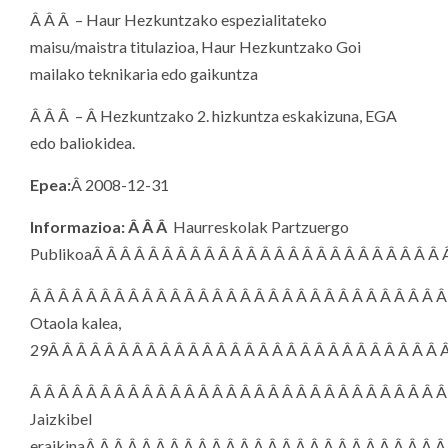
Â Â Â – Haur Hezkuntzako espezialitateko
maisu/maistra titulazioa, Haur Hezkuntzako Goi
mailako teknikaria edo gaikuntza
Â Â Â – Â Hezkuntzako 2. hizkuntza eskakizuna, EGA
edo baliokidea.
Epea:
Â 2008-12-31
Informazioa:
Â Â Â
Haurreskolak Partzuergo
PublikoaÂ
Â Â Â Â Â Â Â Â Â Â Â Â Â Â Â Â Â Â Â Â Â Â Â Â 
Â Â Â Â Â Â Â Â Â Â Â Â Â Â Â Â Â Â Â Â Â Â Â Â Â Â Â Â Â Â
Otaola kalea,
29Â
Â Â Â Â Â Â Â Â Â Â Â Â Â Â Â Â Â Â Â Â Â Â Â Â Â Â Â 
Â Â Â Â Â Â Â Â Â Â Â Â Â Â Â Â Â Â Â Â Â Â Â Â Â Â Â Â Â Â
Jaizkibel
eraikinaÂ
Â Â Â Â Â Â Â Â Â Â Â Â Â Â Â Â Â Â Â Â Â Â Â Â 