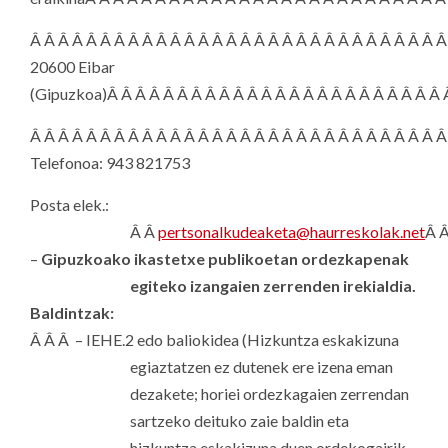
Â Â Â Â Â Â Â Â Â Â Â Â Â Â Â Â Â Â Â Â Â Â Â Â Â Â Â Â Â 
20600 Eibar
(Gipuzkoa)Â
Â Â Â Â Â Â Â Â Â Â Â Â Â Â Â Â Â Â Â Â Â Â Â
Â Â Â Â Â Â Â Â Â Â Â Â Â Â Â Â Â Â Â Â Â Â Â Â Â Â Â Â Â 
Telefonoa: 943 821753
Posta elek.:
Â Â
pertsonalkudeaketa@haurreskolak.net
Â 
–
Gipuzkoako ikastetxe publikoetan ordezkapenak
egiteko izangaien zerrenden irekialdia.
Baldintzak:
Â Â Â – IEHE.2 edo baliokidea (Hizkuntza eskakizuna
egiaztatzen ez dutenek ere izena eman
dezakete; horiei ordezkagaien zerrendan
sartzeko deituko zaie baldin eta
hizkuntza eskakizuna duen ordekogairik