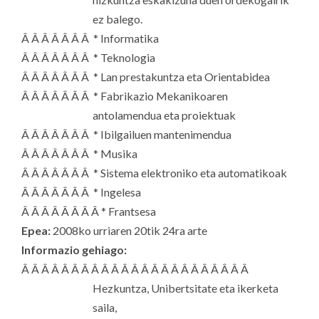
ez balego.
Â Â Â Â Â Â Â * Informatika
Â Â Â Â Â Â Â * Teknologia
Â Â Â Â Â Â Â * Lan prestakuntza eta Orientabidea
Â Â Â Â Â Â Â * Fabrikazio Mekanikoaren
antolamendua eta proiektuak
Â Â Â Â Â Â Â * Ibilgailuen mantenimendua
Â Â Â Â Â Â Â * Musika
Â Â Â Â Â Â Â * Sistema elektroniko eta automatikoak
Â Â Â Â Â Â Â * Ingelesa
Â Â Â Â Â Â Â Â * Frantsesa
Epea:
2008ko urriaren 20tik 24ra arte
Informazio gehiago:
Â Â Â Â Â Â Â Â Â Â Â Â Â Â Â Â Â Â Â Â Â Â Â
Hezkuntza, Unibertsitate eta ikerketa
saila,