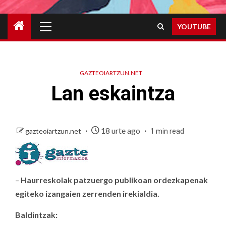
Primary
YOUTUBE
Menu
GAZTEOIARTZUN.NET
Lan eskaintza
18 urte ago
gazteoiartzun.net
1 min read
–
Haurreskolak patzuergo publikoan ordezkapenak
egiteko izangaien zerrenden irekialdia.
Baldintzak: