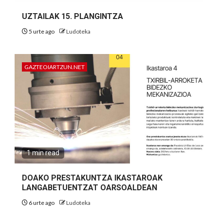
UZTAILAK 15. PLANGINTZA
5 urte ago
Ludoteka
GAZTEOIARTZUN.NET
1 min read
DOAKO PRESTAKUNTZA IKASTAROAK
LANGABETUENTZAT OARSOALDEAN
6 urte ago
Ludoteka