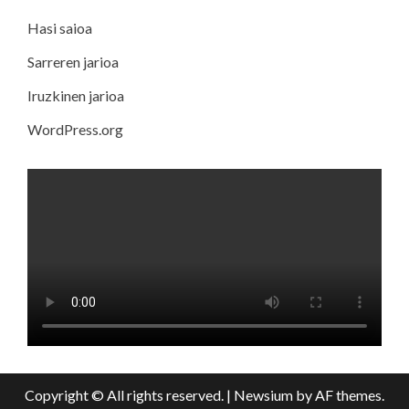
Hasi saioa
Sarreren jarioa
Iruzkinen jarioa
WordPress.org
Copyright © All rights reserved.
|
Newsium
by AF themes.