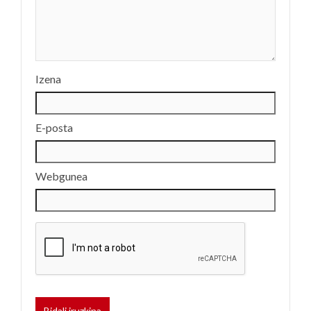
Izena
E-posta
Webgunea