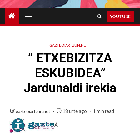
Primary
YOUTUBE
Menu
GAZTEOIARTZUN.NET
” ETXEBIZITZA
ESKUBIDEA”
Jardunaldi irekia
18 urte ago
gazteoiartzun.net
1 min read
Â