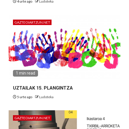
4 urte ago
Ludoteka
GAZTEOIARTZUN.NET
1 min read
UZTAILAK 15. PLANGINTZA
5 urte ago
Ludoteka
GAZTEOIARTZUN.NET