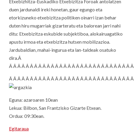
Etxebizhitza-Euskadiko Etxebizitza Foroak antolatzen
duen jardunaldi ireki honetan, gaur egungo eta
etorkizuneko etxebizitza politiken oinarri izan behar
duten hiru mugarriak gizarteratu eta balorean jarri nahi
ditu: Etxebizitza eskubide subjektiboa, alokairuagatiko
apustu irmoa eta etxebizitza hutsen mobilizazioa.
Jardubaldian, mahai-ingurua eta lan-taldeak osatuko
dira.Â
Â Â Â Â Â Â Â Â Â Â Â Â Â Â Â Â Â Â Â Â Â Â Â Â Â Â Â Â Â Â
Â Â Â Â Â Â Â Â Â Â Â Â Â Â Â Â Â Â Â Â Â Â Â Â Â Â Â Â Â Â
Eguna: azaroaren 10ean
Lekua: Bilbon, San Frantzisko Gizarte Etxean.
Ordua: 09:30ean.
Egitaraua