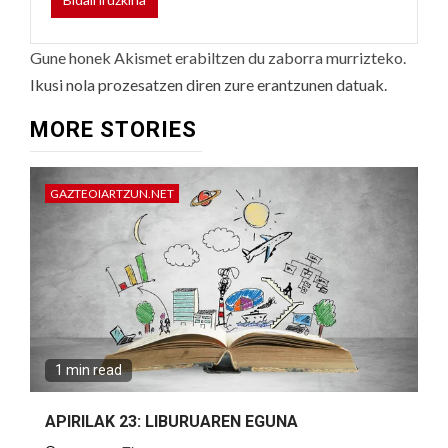
Gune honek Akismet erabiltzen du zaborra murrizteko.
Ikusi nola prozesatzen diren zure erantzunen datuak.
MORE STORIES
GAZTEOIARTZUN.NET
1 min read
APIRILAK 23: LIBURUAREN EGUNA