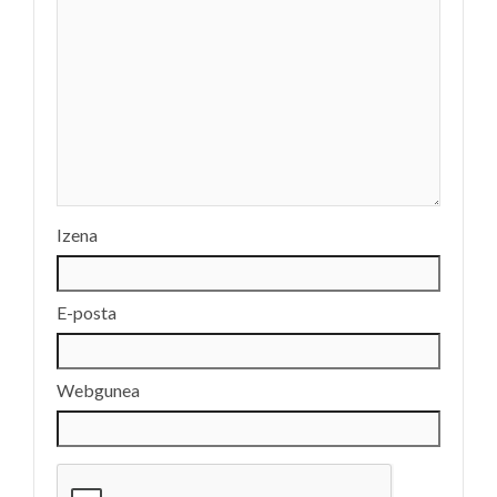
Izena
E-posta
Webgunea