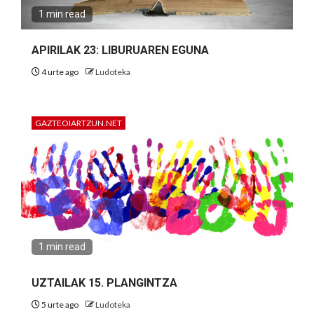
1 min read
APIRILAK 23: LIBURUAREN EGUNA
4 urte ago
Ludoteka
GAZTEOIARTZUN.NET
1 min read
UZTAILAK 15. PLANGINTZA
5 urte ago
Ludoteka