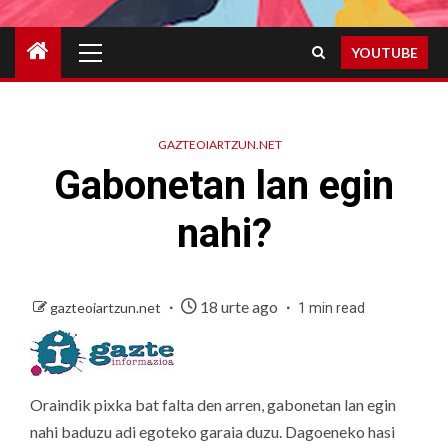
Primary
YOUTUBE
Menu
GAZTEOIARTZUN.NET
Gabonetan lan egin
nahi?
18 urte ago
gazteoiartzun.net
1 min read
Oraindik pixka bat falta den arren, gabonetan lan egin
nahi baduzu adi egoteko garaia duzu. Dagoeneko hasi