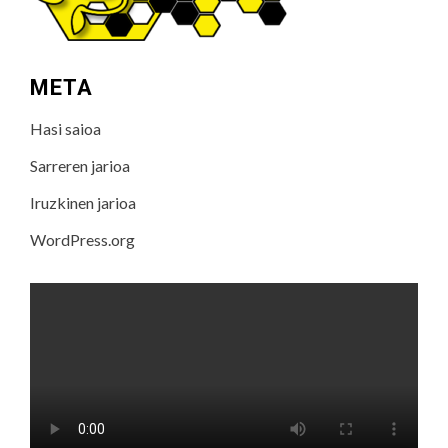
META
Hasi saioa
Sarreren jarioa
Iruzkinen jarioa
WordPress.org