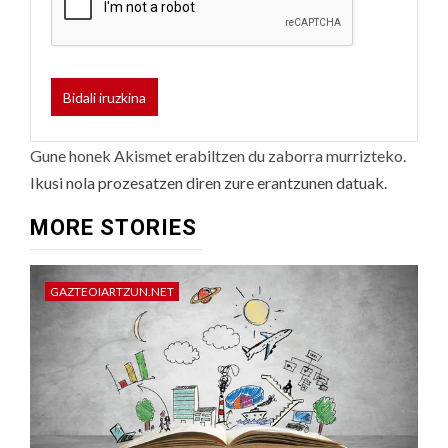
Gune honek Akismet erabiltzen du zaborra murrizteko.
Ikusi nola prozesatzen diren zure erantzunen datuak.
MORE STORIES
GAZTEOIARTZUN.NET