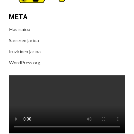
META
Hasi saioa
Sarreren jarioa
Iruzkinen jarioa
WordPress.org