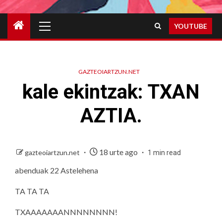
Primary
YOUTUBE
Menu
GAZTEOIARTZUN.NET
kale ekintzak: TXAN
AZTIA.
18 urte ago
gazteoiartzun.net
1 min read
abenduak 22 Astelehena
TA TA TA
TXAAAAAAANNNNNNNN!