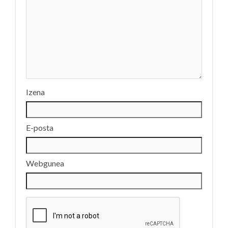
Izena
E-posta
Webgunea