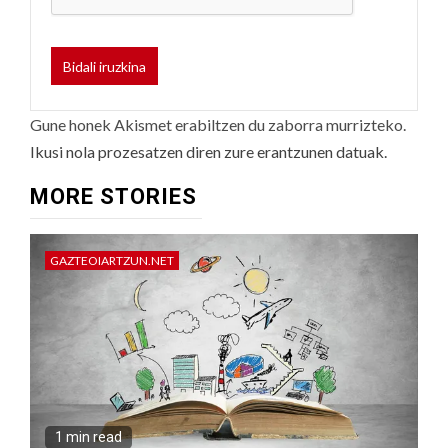
Gune honek Akismet erabiltzen du zaborra murrizteko.
Ikusi nola prozesatzen diren zure erantzunen datuak.
MORE STORIES
GAZTEOIARTZUN.NET
1 min read