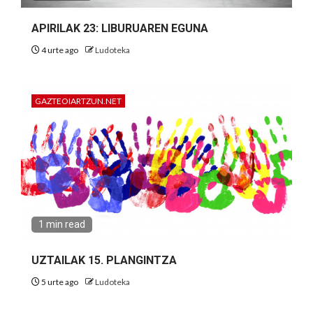
APIRILAK 23: LIBURUAREN EGUNA
4 urte ago
Ludoteka
GAZTEOIARTZUN.NET
1 min read
UZTAILAK 15. PLANGINTZA
5 urte ago
Ludoteka