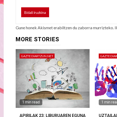
Gune honek Akismet erabiltzen du zaborra murrizteko.
I
MORE STORIES
GAZTEOIARTZUN.NET
GAZTEOIA
1 min read
1 min re
APIRILAK 23: LIBURUAREN EGUNA
UZTAILA