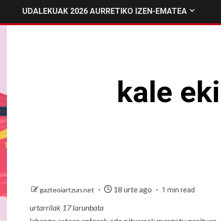
UDALEKUAK 2026 AURRETIKO IZEN-EMATEA
kale eki
18 urte ago
gazteoiartzun.net
1 min read
urtarrilak 17 larunbata
lehengo astean anforak edo pitxarrak margotu genituen.