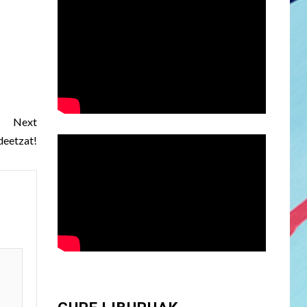
Next
deetzat!