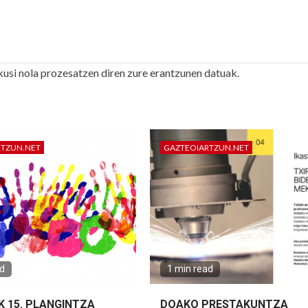
kusi nola prozesatzen diren zure erantzunen datuak.
RTZUN.NET
GAZTEOIARTZUN.NET
ad
1 min read
K 15. PLANGINTZA
DOAKO PRESTAKUNTZA