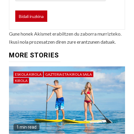
Gune honek Akismet erabiltzen du zaborra murrizteko.
Ikusi nola prozesatzen diren zure erantzunen datuak.
MORE STORIES
ESKOLA KIROLA
GAZTERIA ETA KIROLA SAILA
KIROLA
1 min read