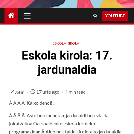
Primary
YOUTUBE
Menu
ESKOLA KIROLA
Eskola kirola: 17.
jardunaldia
17 urte ago
Jokin
1 min read
Â Â Â Â Kaixo denoi!!
Â Â Â Â Aste buru honetan, jardunaldi berezia da
jokatzekoa Oarsoaldeako eskola kiroleko
programazioan.Â Alebinek talde kiroletako jardunaldia