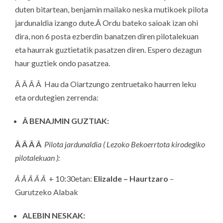
duten bitartean, benjamin mailako neska mutikoek pilota
jardunaldia izango dute.Â Ordu bateko saioak izan ohi
dira, non 6 posta ezberdin banatzen diren pilotalekuan
eta haurrak guztietatik pasatzen diren. Espero dezagun
haur guztiek ondo pasatzea.
Â Â Â Â Hau da Oiartzungo zentruetako haurren leku
eta ordutegien zerrenda:
Â BENAJMIN GUZTIAK:
Â Â Â Â
Pilota jardunaldia ( Lezoko Bekoerrtota kirodegiko
pilotalekuan ):
Â Â Â Â Â
+ 10:30etan:
Elizalde – Haurtzaro
–
Gurutzeko Alabak
ALEBIN NESKAK: