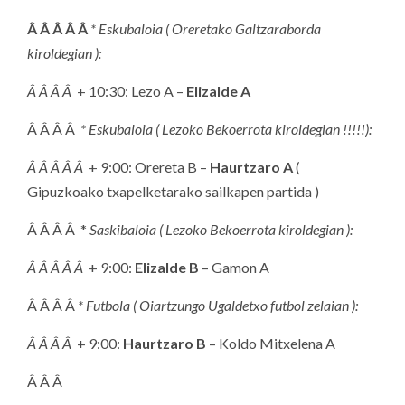
Â Â Â Â Â
* Eskubaloia ( Oreretako Galtzaraborda
kiroldegian ):
Â Â Â Â
+ 10:30: Lezo A –
Elizalde A
Â Â Â Â
* Eskubaloia ( Lezoko Bekoerrota kiroldegian !!!!!):
Â Â Â Â Â
+ 9:00: Orereta B –
Haurtzaro A
(
Gipuzkoako txapelketarako sailkapen partida )
Â Â Â Â *
Saskibaloia ( Lezoko Bekoerrota kiroldegian ):
Â Â Â Â Â
+ 9:00:
Elizalde B
– Gamon A
Â Â Â Â
* Futbola ( Oiartzungo Ugaldetxo futbol zelaian ):
Â Â Â Â
+ 9:00:
Haurtzaro B
– Koldo Mitxelena A
Â Â Â