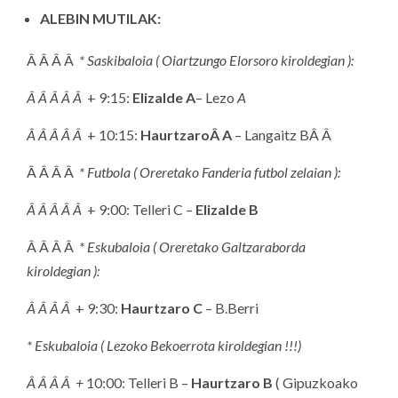
ALEBIN MUTILAK:
Â Â Â Â
* Saskibaloia ( Oiartzungo Elorsoro kiroldegian ):
Â Â Â Â Â
+ 9:15:
Elizalde A
– Lezo
A
Â Â Â Â Â
+ 10:15:
HaurtzaroÂ A
– Langaitz BÂ Â
Â Â Â Â
* Futbola ( Oreretako Fanderia futbol zelaian ):
Â Â Â Â Â
+ 9:00: Telleri C –
Elizalde B
Â Â Â Â
* Eskubaloia ( Oreretako Galtzaraborda
kiroldegian ):
Â Â Â Â
+ 9:30:
Haurtzaro C
– B.Berri
* Eskubaloia ( Lezoko Bekoerrota kiroldegian !!!)
Â Â Â Â +
10:00: Telleri B –
Haurtzaro B
( Gipuzkoako