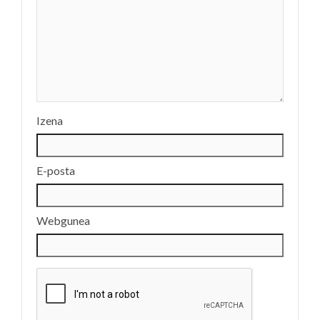
Izena
E-posta
Webgunea