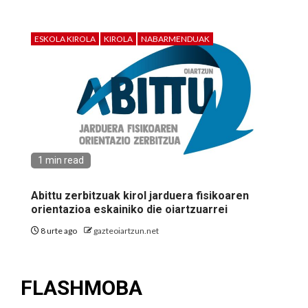
ESKOLA KIROLA
KIROLA
NABARMENDUAK
1 min read
Abittu zerbitzuak kirol jarduera fisikoaren
orientazioa eskainiko die oiartzuarrei
8 urte ago
gazteoiartzun.net
FLASHMOBA