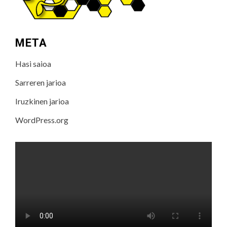
META
Hasi saioa
Sarreren jarioa
Iruzkinen jarioa
WordPress.org