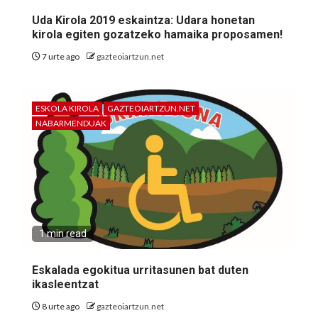
Uda Kirola 2019 eskaintza: Udara honetan
kirola egiten gozatzeko hamaika proposamen!
7 urte ago
gazteoiartzun.net
ESKOLA KIROLA
GAZTEOIARTZUN.NET
NABARMENDUAK
1 min read
Eskalada egokitua urritasunen bat duten
ikasleentzat
8 urte ago
gazteoiartzun.net