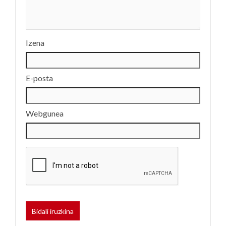
Izena
E-posta
Webgunea