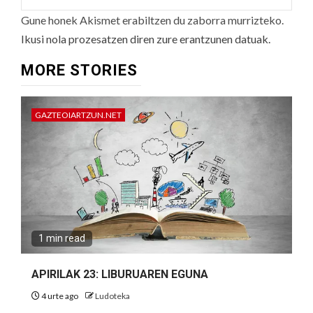
Gune honek Akismet erabiltzen du zaborra murrizteko.
Ikusi nola prozesatzen diren zure erantzunen datuak.
MORE STORIES
GAZTEOIARTZUN.NET
1 min read
APIRILAK 23: LIBURUAREN EGUNA
4 urte ago
Ludoteka