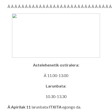
Â Â Â Â Â Â Â Â Â Â Â Â Â Â Â Â Â Â Â Â Â Â Â Â Â Â Â Â Â Â
Astelehenetik ostiralera:
Â 11.00-13.00
Larunbata:
10.30-13.30
Â Apirilak 11
larunbata
ITXITA
egongo da.