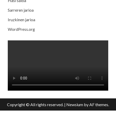
Hasi saioa
Sarreren jarioa
Iruzkinen jarioa
WordPress.org
Copyright © All rights reserved.
|
Newsium
by AF themes.