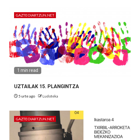
GAZTEOIARTZUN.NET
1 min read
UZTAILAK 15. PLANGINTZA
5 urte ago
Ludoteka
GAZTEOIARTZUN.NET