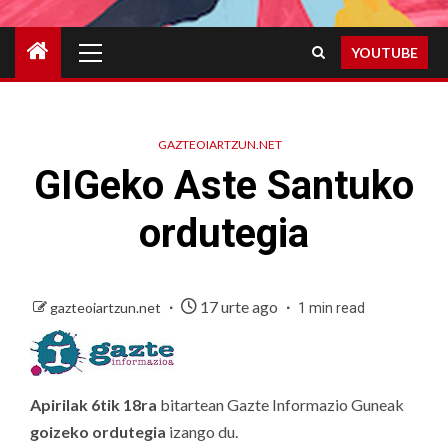
Primary
YOUTUBE
Menu
GAZTEOIARTZUN.NET
GIGeko Aste Santuko
ordutegia
17 urte ago
gazteoiartzun.net
1 min read
Apirilak 6tik 18ra
bitartean Gazte Informazio Guneak
goizeko ordutegia
izango du.