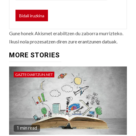
Gune honek Akismet erabiltzen du zaborra murrizteko.
Ikusi nola prozesatzen diren zure erantzunen datuak.
MORE STORIES
GAZTEOIARTZUN.NET
1 min read