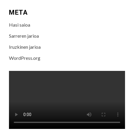
META
Hasi saioa
Sarreren jarioa
Iruzkinen jarioa
WordPress.org