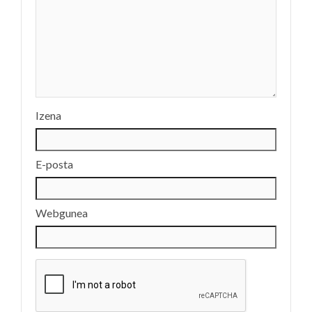
Izena
E-posta
Webgunea