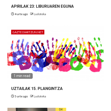
APIRILAK 23: LIBURUAREN EGUNA
4 urte ago
Ludoteka
GAZTEOIARTZUN.NET
1 min read
UZTAILAK 15. PLANGINTZA
5 urte ago
Ludoteka