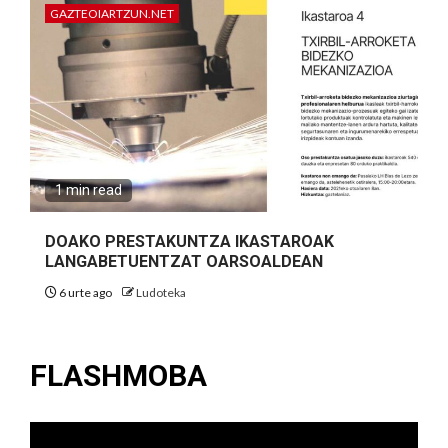
GAZTEOIARTZUN.NET
1 min read
DOAKO PRESTAKUNTZA IKASTAROAK
LANGABETUENTZAT OARSOALDEAN
6 urte ago
Ludoteka
FLASHMOBA