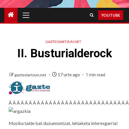
Primary
YOUTUBE
Menu
GAZTEOIARTZUN.NET
II. Busturialderock
17 urte ago
gazteoiartzun.net
1 min read
Â Â Â Â Â Â Â Â Â Â Â Â Â Â Â Â Â Â Â Â Â Â Â Â Â Â Â Â Â Â
Musika talde bat duzuenontzat, lehiaketa interesgarria!