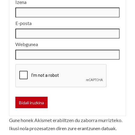
Izena
E-posta
Webgunea
Gune honek Akismet erabiltzen du zaborra murrizteko.
Ikusi nola prozesatzen diren zure erantzunen datuak.