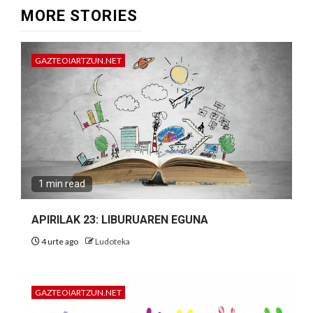
MORE STORIES
GAZTEOIARTZUN.NET
1 min read
APIRILAK 23: LIBURUAREN EGUNA
4 urte ago
Ludoteka
GAZTEOIARTZUN.NET