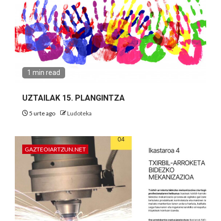
1 min read
UZTAILAK 15. PLANGINTZA
5 urte ago
Ludoteka
GAZTEOIARTZUN.NET