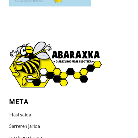
META
Hasi saioa
Sarreren jarioa
Iruzkinen jarioa