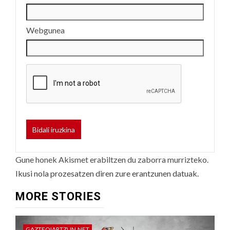
Webgunea
Gune honek Akismet erabiltzen du zaborra murrizteko.
Ikusi nola prozesatzen diren zure erantzunen datuak.
MORE STORIES
GAZTEOIARTZUN.NET