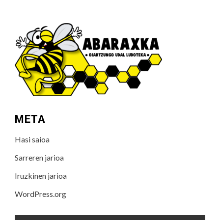
META
Hasi saioa
Sarreren jarioa
Iruzkinen jarioa
WordPress.org