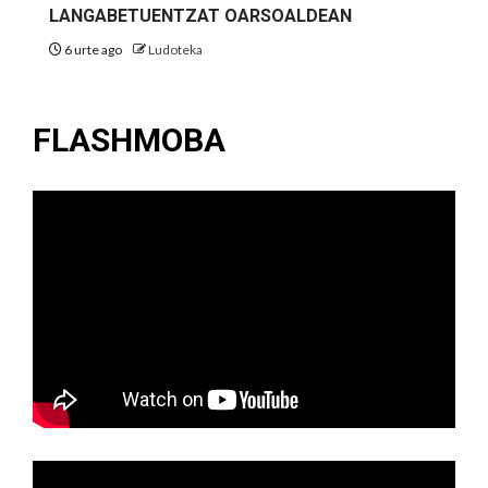
LANGABETUENTZAT OARSOALDEAN
6 urte ago
Ludoteka
FLASHMOBA