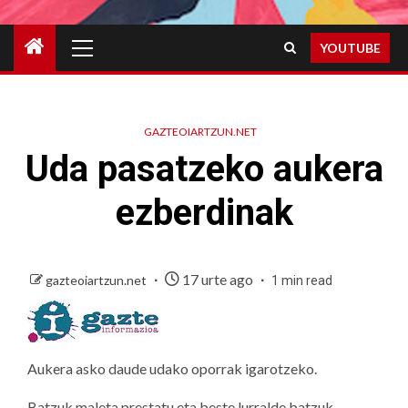
Primary
YOUTUBE
Menu
GAZTEOIARTZUN.NET
Uda pasatzeko aukera
ezberdinak
17 urte ago
gazteoiartzun.net
1 min read
Aukera asko daude udako oporrak igarotzeko.
Batzuk maleta prestatu eta beste lurralde batzuk