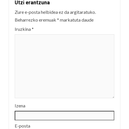
Utzi erantzuna
Zure e-posta helbidea ez da argitaratuko.
Beharrezko eremuak
*
markatuta daude
Iruzkina
*
Izena
E-posta