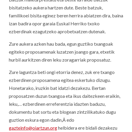
bisitatzeko aukera hartzen dute. Beste batzuk,
familikoei bisita eginez beren herrira abiatzen dira, baina
izan badira opor garaia Euskal Herriko txoko
ezberdinak ezagutzeko aprobetxatzen dutenak.
Zure aukera azken hau bada, egun guztiko txangoak
egiteko proposamenak luzatzen joango gara, etxetik
hurbil aurkitzen diren leku zoragarriak proposatuz.
Zure laguntza beti ongi etorria denez, zuk ere txango
ezberdinen proposamena egitea eskertuko dizugu.
Honetarako, iruzkin bat idatzi dezakezu. Bertan
proposatzen duzun txangoa eta ikus daitezkeen eraikin,
leku,… ezberdinen erreferentzia idazten baduzu,
dokumentu bat sortu eta blogean zintzilikatuko dugu
guztion eskura egon dadin,Â edo
gazteinfo@oiartzun.org
helbidera ere bidali dezakezu