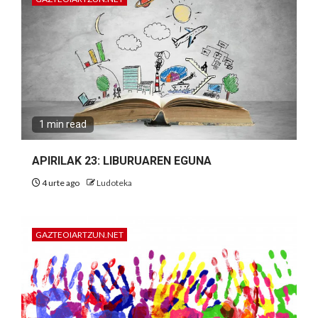
1 min read
APIRILAK 23: LIBURUAREN EGUNA
4 urte ago
Ludoteka
GAZTEOIARTZUN.NET