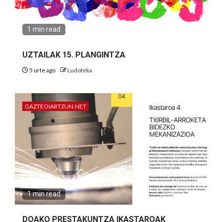
1 min read
UZTAILAK 15. PLANGINTZA
5 urte ago
Ludoteka
GAZTEOIARTZUN.NET
1 min read
DOAKO PRESTAKUNTZA IKASTAROAK