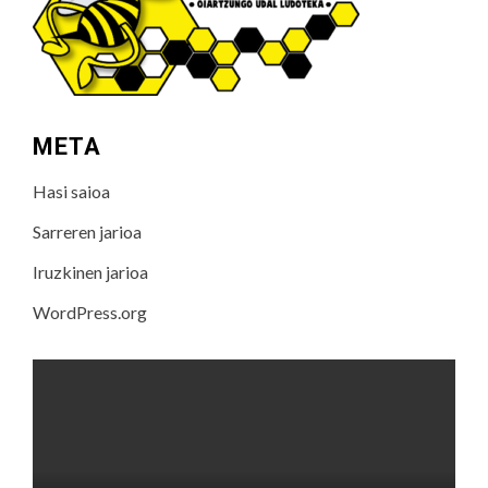
META
Hasi saioa
Sarreren jarioa
Iruzkinen jarioa
WordPress.org