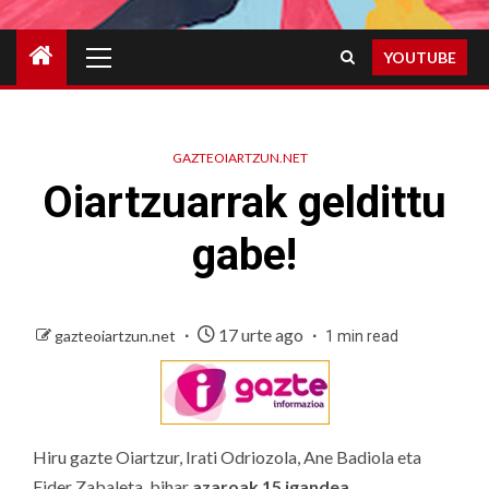
Primary
YOUTUBE
Menu
GAZTEOIARTZUN.NET
Oiartzuarrak geldittu
gabe!
17 urte ago
gazteoiartzun.net
1 min read
Hiru gazte Oiartzur, Irati Odriozola, Ane Badiola eta
Eider Zabaleta, bihar
azaroak 15 igandea