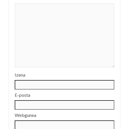
Izena
E-posta
Webgunea