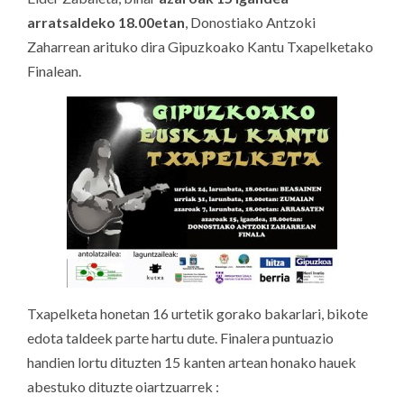
arratsaldeko 18.00etan
, Donostiako Antzoki
Zaharrean arituko dira Gipuzkoako Kantu Txapelketako
Finalean.
Txapelketa honetan 16 urtetik gorako bakarlari, bikote
edota taldeek parte hartu dute. Finalera puntuazio
handien lortu dituzten 15 kanten artean honako hauek
abestuko dituzte oiartzuarrek :