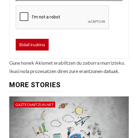
Gune honek Akismet erabiltzen du zaborra murrizteko.
Ikusi nola prozesatzen diren zure erantzunen datuak.
MORE STORIES
GAZTEOIARTZUN.NET