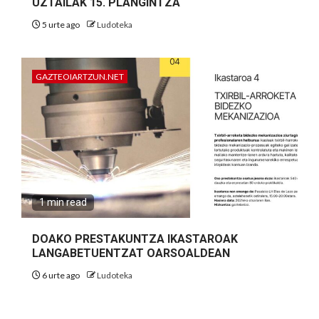
UZTAILAK 15. PLANGINTZA
5 urte ago
Ludoteka
GAZTEOIARTZUN.NET
1 min read
DOAKO PRESTAKUNTZA IKASTAROAK
LANGABETUENTZAT OARSOALDEAN
6 urte ago
Ludoteka