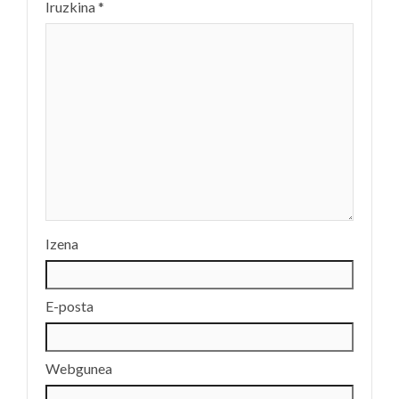
Iruzkina
*
Izena
E-posta
Webgunea