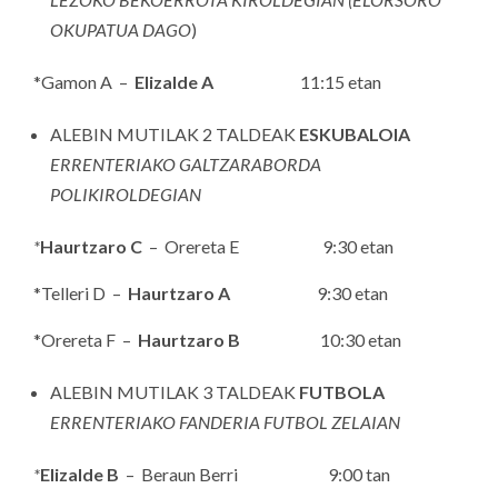
OKUPATUA DAGO
)
*Gamon A –
Elizalde A
11:15 etan
ALEBIN MUTILAK 2 TALDEAK
ESKUBALOIA
ERRENTERIAKO GALTZARABORDA
POLIKIROLDEGIAN
*
Haurtzaro C
– Orereta E 9:30 etan
*Telleri D –
Haurtzaro A
9:30 etan
*Orereta F –
Haurtzaro B
10:30 etan
ALEBIN MUTILAK 3 TALDEAK
FUTBOLA
ERRENTERIAKO FANDERIA FUTBOL ZELAIAN
*
Elizalde B
– Beraun Berri 9:00 tan