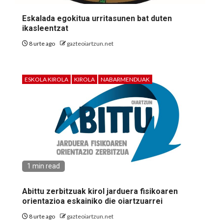
Eskalada egokitua urritasunen bat duten
ikasleentzat
8 urte ago
gazteoiartzun.net
ESKOLA KIROLA
KIROLA
NABARMENDUAK
1 min read
Abittu zerbitzuak kirol jarduera fisikoaren
orientazioa eskainiko die oiartzuarrei
8 urte ago
gazteoiartzun.net