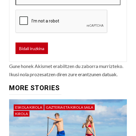
Gune honek Akismet erabiltzen du zaborra murrizteko.
Ikusi nola prozesatzen diren zure erantzunen datuak.
MORE STORIES
ESKOLA KIROLA
GAZTERIA ETA KIROLA SAILA
KIROLA