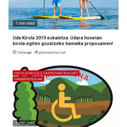
1 min read
Uda Kirola 2019 eskaintza: Udara honetan
kirola egiten gozatzeko hamaika proposamen!
7 urte ago
gazteoiartzun.net
ESKOLA KIROLA
GAZTEOIARTZUN.NET
NABARMENDUAK
1 min read