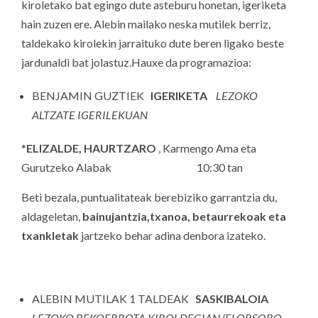
kiroletako bat egingo dute asteburu honetan, igeriketa
hain zuzen ere. Alebin mailako neska mutilek berriz,
taldekako kirolekin jarraituko dute beren ligako beste
jardunaldi bat jolastuz.Hauxe da programazioa:
BENJAMIN GUZTIEK
IGERIKETA
LEZOKO
ALTZATE IGERILEKUAN
*
ELIZALDE, HAURTZARO
, Karmengo Ama eta
Gurutzeko Alabak 10:30 tan
Beti bezala, puntualitateak berebiziko garrantzia du,
aldageletan,
bainujantzia,txanoa, betaurrekoak eta
txankletak
jartzeko behar adina denbora izateko.
ALEBIN MUTILAK 1 TALDEAK
SASKIBALOIA
LEZOKO BEKOERROTA KIROLDEGIAN (ELORSORO