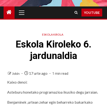
Primary
YOUTUBE
Menu
ESKOLA KIROLA
Eskola Kiroleko 6.
jardunaldia
17 urte ago
Jokin
1 min read
Kaixo denoi:
Asteburu honetako programazioa ikusiko degu jarraian.
Benjaminek ,urtean zehar egin beharreko bakarkako