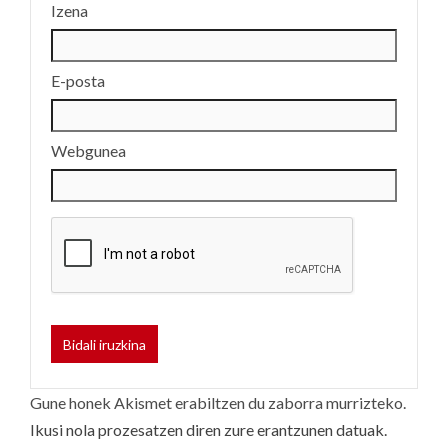
Izena
E-posta
Webgunea
Gune honek Akismet erabiltzen du zaborra murrizteko.
Ikusi nola prozesatzen diren zure erantzunen datuak.