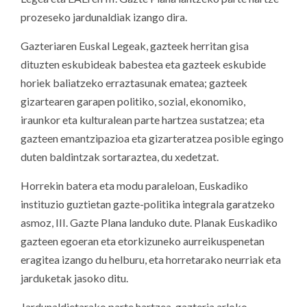
prozeseko jardunaldiak izango dira.
Gazteriaren Euskal Legeak, gazteek herritan gisa
dituzten eskubideak babestea eta gazteek eskubide
horiek baliatzeko erraztasunak ematea; gazteek
gizartearen garapen politiko, sozial, ekonomiko,
iraunkor eta kulturalean parte hartzea sustatzea; eta
gazteen emantzipazioa eta gizarteratzea posible egingo
duten baldintzak sortaraztea, du xedetzat.
Horrekin batera eta modu paraleloan, Euskadiko
instituzio guztietan gazte-politika integrala garatzeko
asmoz, III. Gazte Plana landuko dute. Planak Euskadiko
gazteen egoeran eta etorkizuneko aurreikuspenetan
eragitea izango du helburu, eta horretarako neurriak eta
jarduketak jasoko ditu.
Jardunaldietarako parte hartzea, gazteria arloko