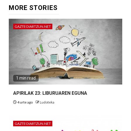
MORE STORIES
GAZTEOIARTZUN.NET
1 min read
APIRILAK 23: LIBURUAREN EGUNA
4 urte ago
Ludoteka
GAZTEOIARTZUN.NET