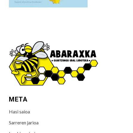
META
Hasi saioa
Sarreren jarioa