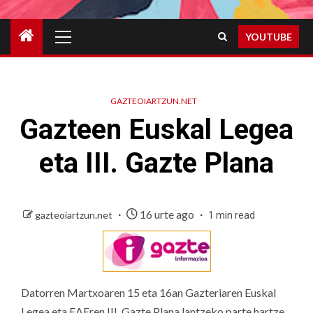
Primary
YOUTUBE
Menu
GAZTEOIARTZUN.NET
Gazteen Euskal Legea
eta III. Gazte Plana
16 urte ago
gazteoiartzun.net
1 min read
Datorren Martxoaren 15 eta 16an Gazteriaren Euskal
Legea eta EAEren III. Gazte Plana lantzeko parte hartze