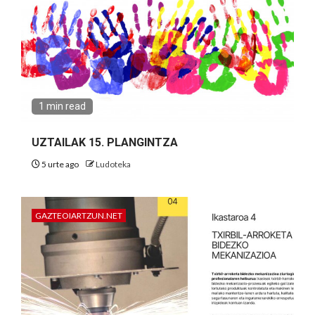
1 min read
UZTAILAK 15. PLANGINTZA
5 urte ago
Ludoteka
GAZTEOIARTZUN.NET