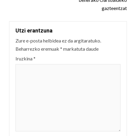
gazteentzat
Utzi erantzuna
Zure e-posta helbidea ez da argitaratuko.
Beharrezko eremuak
*
markatuta daude
Iruzkina
*